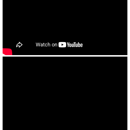
Este site utiliza cookies para melhorar sua experiência e
fornecer serviços personalizados. Ao continuar a navegar,
você concorda com o uso de cookies. Para mais
informações, leia nossa
Política de Privacidade
.
Aceitar