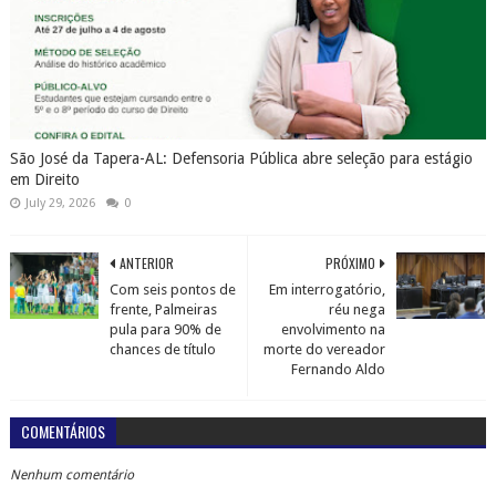
São José da Tapera-AL: Defensoria Pública abre seleção para estágio
em Direito
July 29, 2026
0
ANTERIOR
PRÓXIMO
Com seis pontos de
Em interrogatório,
frente, Palmeiras
réu nega
pula para 90% de
envolvimento na
chances de título
morte do vereador
Fernando Aldo
COMENTÁRIOS
Nenhum comentário