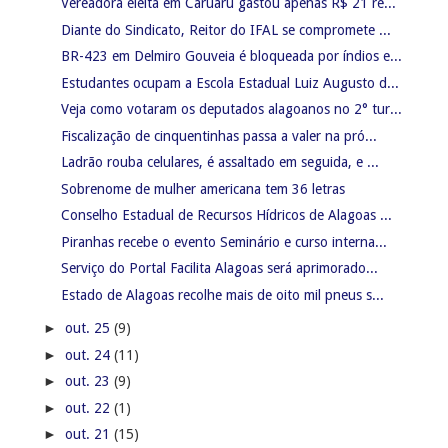
Vereadora eleita em Caruaru gastou apenas R$ 21 re...
Diante do Sindicato, Reitor do IFAL se compromete ...
BR-423 em Delmiro Gouveia é bloqueada por índios e...
Estudantes ocupam a Escola Estadual Luiz Augusto d...
Veja como votaram os deputados alagoanos no 2° tur...
Fiscalização de cinquentinhas passa a valer na pró...
Ladrão rouba celulares, é assaltado em seguida, e ...
Sobrenome de mulher americana tem 36 letras
Conselho Estadual de Recursos Hídricos de Alagoas ...
Piranhas recebe o evento Seminário e curso interna...
Serviço do Portal Facilita Alagoas será aprimorado...
Estado de Alagoas recolhe mais de oito mil pneus s...
►
out. 25
(9)
►
out. 24
(11)
►
out. 23
(9)
►
out. 22
(1)
►
out. 21
(15)