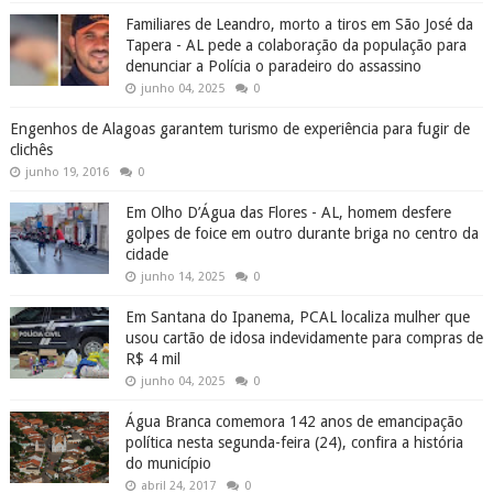
Familiares de Leandro, morto a tiros em São José da
Tapera - AL pede a colaboração da população para
denunciar a Polícia o paradeiro do assassino
junho 04, 2025
0
Engenhos de Alagoas garantem turismo de experiência para fugir de
clichês
junho 19, 2016
0
Em Olho D’Água das Flores - AL, homem desfere
golpes de foice em outro durante briga no centro da
cidade
junho 14, 2025
0
Em Santana do Ipanema, PCAL localiza mulher que
usou cartão de idosa indevidamente para compras de
R$ 4 mil
junho 04, 2025
0
Água Branca comemora 142 anos de emancipação
política nesta segunda-feira (24), confira a história
do município
abril 24, 2017
0