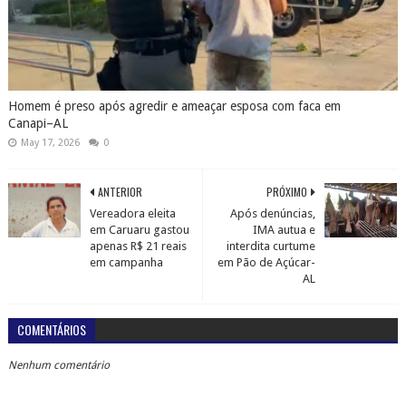
Homem é preso após agredir e ameaçar esposa com faca em
Canapi–AL
May 17, 2026
0
ANTERIOR
PRÓXIMO
Vereadora eleita
Após denúncias,
em Caruaru gastou
IMA autua e
apenas R$ 21 reais
interdita curtume
em campanha
em Pão de Açúcar-
AL
COMENTÁRIOS
Nenhum comentário