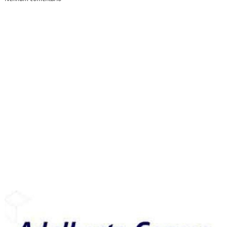
4
0
3
7
6
8
9
6
CONHEÇA NOSSO INSTAGRAM
Ver esta publicação no Instagram