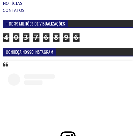
DESTAQUE DA SEMANA
Atuação do Ministério Público em Santana do
Ipanema-AL proporciona reencontro de homem com
familiares, após quatro décadas sem contato
Foto.: MPEAL Foram quatro décadas e meia de silêncio, saudade e
perguntas sem resposta. Uma família inteira conviveu durante anos
com a dor ...