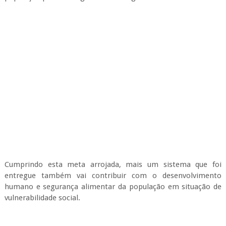
RELACIONADOS
ANTERIOR
PRÓXIMO
Cantor sertanejo
Fornecimento de
morre carbonizado
energia em Olho
após colidir com
D'Água do Casado
poste
será interrompido
pela Eletrobras
nesta segunda -
feira (25), para
manutenção
confira os locais
COMENTÁRIOS
Nenhum comentário