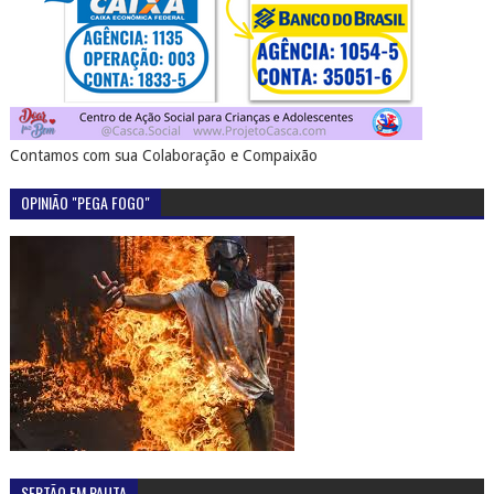
Casado
julho 06, 2016
0
Prefeitura de Olho D'Água do Casado lança edital
para realização do concurso público com 120 vagas
outubro 20, 2016
5
Mãe em Olho D'Água do Casado pede ajuda para o
pequeno Artur Santos, que sofre de doença rara
dezembro 07, 2016
0
Maristela Sena Dias é a nova prefeita eleita de
Piranhas
Piranhas é um dos 10 melhores lugares para banho
de água doce no Brasil
julho 21, 2016
0
Familiares de Leandro, morto a tiros em São José da
Tapera - AL pede a colaboração da população para