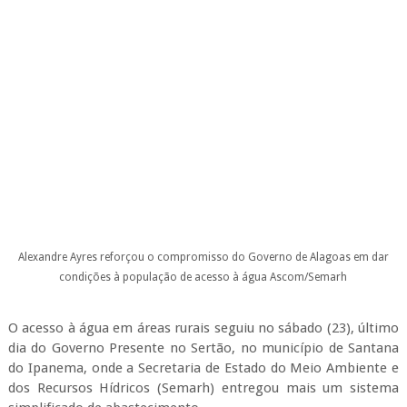
Alexandre Ayres reforçou o compromisso do Governo de Alagoas em dar
condições à população de acesso à água
Ascom/Semarh
O acesso à água em áreas rurais seguiu no sábado (23), último
dia do Governo Presente no Sertão, no município de Santana
do Ipanema, onde a Secretaria de Estado do Meio Ambiente e
dos Recursos Hídricos (Semarh) entregou mais um sistema
simplificado de abastecimento.
Desta vez, o povoado Óleo, com mais de 200 famílias, foi o
beneficiado. O secretário da Semarh, Alexandre Ayres,
participou da solenidade de inauguração, e reforçou o
compromisso do Governo de Alagoas em dar condições à
população para conseguir acesso à água.