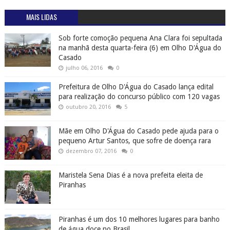
MARCADORES - TEMAS - ASSUNTOS - TAG - CATEGORIA
(16)
A
(575)
ACIDENTE
(204)
ÁGUA BRANCA
(9)
AIDENTE
(1)
AL
(1911)
ALAGOAS
(3)
C
(2)
CACHOEIRA
(2)
CAMPANHA
(152)
CANAPI
(2)
CANAPI POLÍCIA
(53)
CARNAVAL