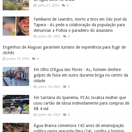
(284)
COBERTURAS
(2)
COMPRAS
(5)
CORDEL
(150)
CORONAVIRUS
(173)
CORONAVIRUS ALAGOAS
(648)
CULTURA
(280)
CURIOSIDADES
(275)
DATAS COMEMORATIVAS
(1508)
DELMIRO
(2)
DENUNCIA
(7)
DEPUTADOESTADUAL
(2878)
DESTAQUE
(2)
DINHEIRO