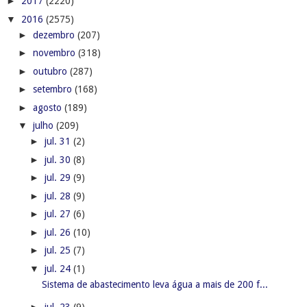
►
jul. 02
(3)
►
jul. 01
(5)
►
junho
(205)
►
maio
(250)
►
abril
(293)
►
março
(173)
►
fevereiro
(93)
►
janeiro
(183)
►
2015
(450)