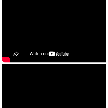
►
outubro
(287)
►
setembro
(168)
►
agosto
(189)
▼
julho
(209)
►
jul. 31
(2)
►
jul. 30
(8)
►
jul. 29
(9)
►
jul. 28
(9)
►
jul. 27
(6)
►
jul. 26
(10)
►
jul. 25
(7)
▼
jul. 24
(1)
Sistema de abastecimento leva água a mais de 200 f...
►
jul. 23
(9)
►
jul. 22
(14)
►
jul. 21
(8)
►
jul. 20
(5)