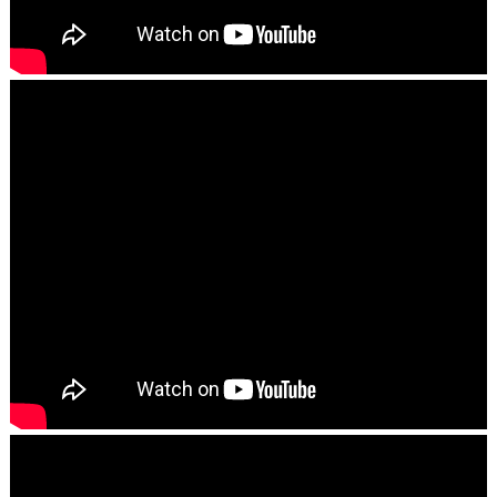
ARQUIVO DO BLOG
►
2026
(553)
►
2025
(1658)
►
2024
(616)
►
2023
(687)
►
2022
(772)
►
2021
(838)
►
2020
(987)
►
2019
(1115)
►
2018
(1314)
►
2017
(2220)
▼
2016
(2575)
►
dezembro
(207)
►
novembro
(318)