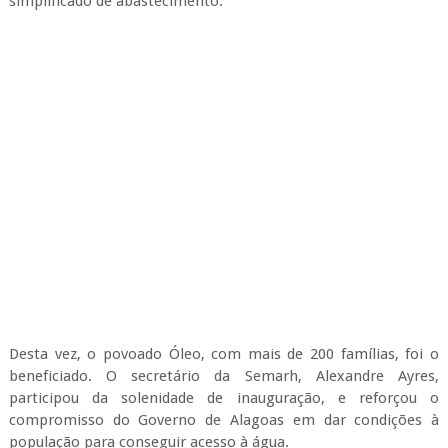
Cumprindo esta meta arrojada, mais um sistema que foi
entregue também vai contribuir com o desenvolvimento
humano e segurança alimentar da população em situação de
vulnerabilidade social.
“O Governo de Alagoas entrega o terceiro sistema de
abastecimento simplificado que vai possibilitar aos moradores
ter acesso fácil à água. Investimos, por meio do Programa
Água Para Todos, R$ 116.493,11, e capacitamos as famílias
para manutenção e conservação da obra”, afirmou o
secretário durante a solenidade.
Blog Adalberto Gomes Noticias com Agência Alagoas
TAGS: