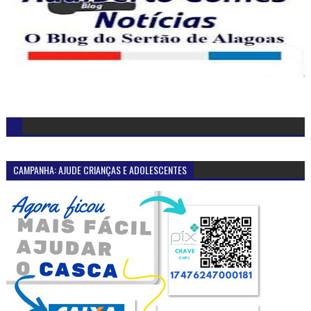
OUÇA A RÁDIO ALTERNATIVA F.M-98,5
MAIS LIDAS
Sob forte comoção pequena Ana Clara foi sepultada
na manhã desta quarta-feira (6) em Olho D'Água do