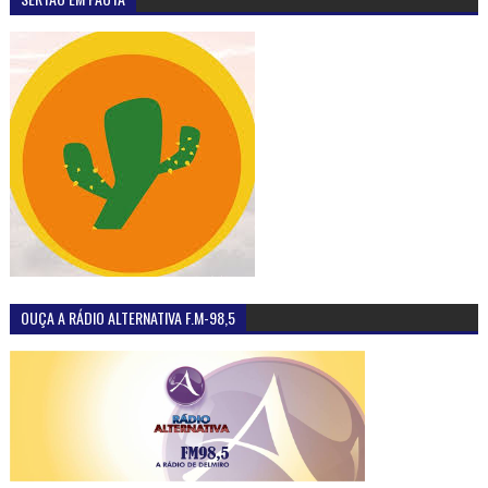
denunciar a Polícia o paradeiro do assassino
junho 04, 2025
0
Engenhos de Alagoas garantem turismo de experiência para fugir de
clichês
junho 19, 2016
0
Em Olho D’Água das Flores - AL, homem desfere
golpes de foice em outro durante briga no centro da
cidade
junho 14, 2025
0
Em Santana do Ipanema, PCAL localiza mulher que
usou cartão de idosa indevidamente para compras de
R$ 4 mil
junho 04, 2025
0
Água Branca comemora 142 anos de emancipação
política nesta segunda-feira (24), confira a história
do município
abril 24, 2017
0
ADALBERTO GOMES NOTÍCIAS. O BLOG DO SERTÃO DE ALAGOAS