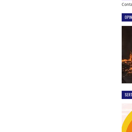
Conta
OPIN
SER