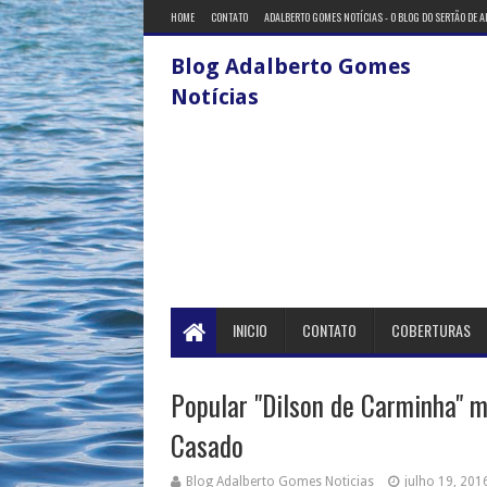
HOME
CONTATO
ADALBERTO GOMES NOTÍCIAS - O BLOG DO SERTÃO DE 
Blog Adalberto Gomes
Notícias
INICIO
CONTATO
COBERTURAS
Popular "Dilson de Carminha" m
Casado
Blog Adalberto Gomes Noticias
julho 19, 201