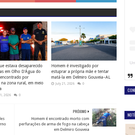
e estava desaparecido
Homem é investigado por
ias em Olho D'Água do
estuprar a própria mãe e tentar
 encontrado por
matá-la em Delmiro Gouveia–AL
 na zona rural, em meio
July 21, 2026
0
a
CON
1, 2026
0
PRÓXIMO
NOTÍ
des
Homem é encontrado morto com
erno
perfurações de arma de fogo na cabeça
em Delmiro Gouveia