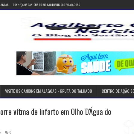
ALAGOAS
CONHEÇA OS CÂNIONS DO RIO SÃO FRANCISCO EM ALAGOAS
VISITE OS CANIONS EM ALAGOAS - GRUTA DO TALHADO
CENTRO DE AÇÃO S
orre vítma de infarto em Olho D'Água do
6
0