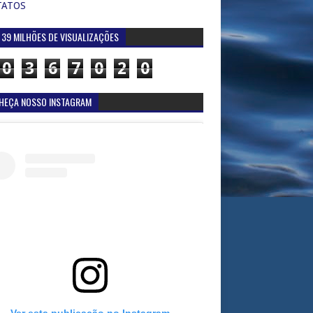
TATOS
 39 MILHÕES DE VISUALIZAÇÕES
0
3
6
7
0
2
0
HEÇA NOSSO INSTAGRAM
Ver esta publicação no Instagram