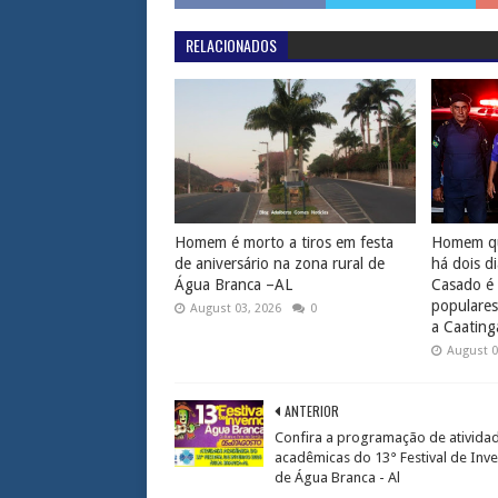
RELACIONADOS
Homem é morto a tiros em festa
Homem qu
de aniversário na zona rural de
há dois d
Água Branca –AL
Casado é
populares
August 03, 2026
0
a Caating
August 0
ANTERIOR
Confira a programação de ativida
acadêmicas do 13° Festival de Inv
de Água Branca - Al