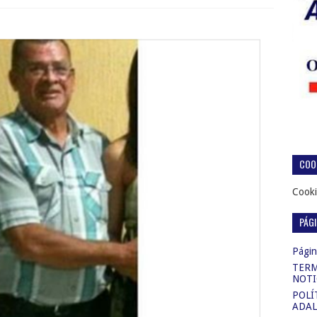
COOK
Cooki
PÁG
Página
TERM
NOTI
POLÍ
ADAL