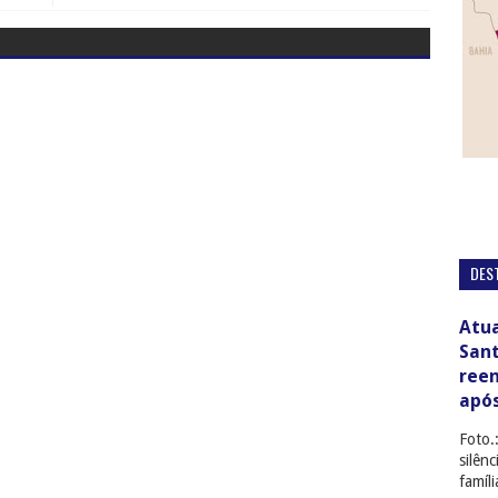
DES
Atua
San
ree
apó
Foto.
silên
famíl