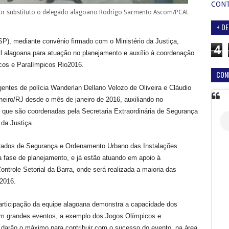
CON
r substituto o delegado alagoano Rodrigo Sarmento
Ascom/PCAL
+ DE
P), mediante convênio firmado com o Ministério da Justiça,
4
il alagoana para atuação no planejamento e auxílio à coordenação
cos e Paralímpicos Rio2016.
CON
ntes de polícia Wanderlan Dellano Velozo de Oliveira e Cláudio
eiro/RJ desde o mês de janeiro de 2016, auxiliando no
 que são coordenadas pela Secretaria Extraordinária de Segurança
 da Justiça.
egrados de Segurança e Ordenamento Urbano das Instalações
 fase de planejamento, e já estão atuando em apoio à
trole Setorial da Barra, onde será realizada a maioria das
o2016.
participação da equipe alagoana demonstra a capacidade dos
 em grandes eventos, a exemplo dos Jogos Olímpicos e
darão o máximo para contribuir com o sucesso do evento, na área