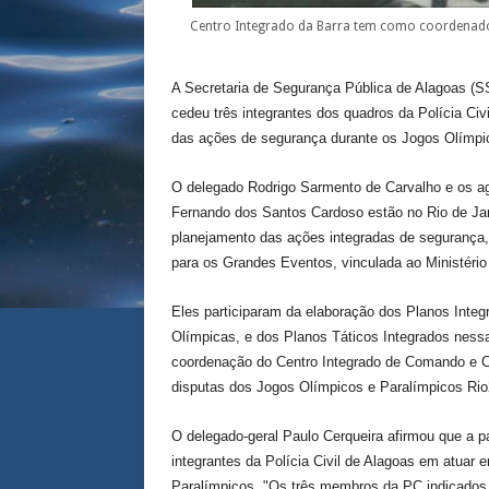
Centro Integrado da Barra tem como coordenado
A Secretaria de Segurança Pública de Alagoas (SS
cedeu três integrantes dos quadros da Polícia Civ
das ações de segurança durante os Jogos Olímpi
O delegado Rodrigo Sarmento de Carvalho e os age
Fernando dos Santos Cardoso estão no Rio de Jan
planejamento das ações integradas de segurança,
para os Grandes Eventos, vinculada ao Ministério
Eles participaram da elaboração dos Planos Int
Olímpicas, e dos Planos Táticos Integrados nessa
coordenação do Centro Integrado de Comando e Con
disputas dos Jogos Olímpicos e Paralímpicos Ri
O delegado-geral Paulo Cerqueira afirmou que a 
integrantes da Polícia Civil de Alagoas em atuar
Paralímpicos. "Os três membros da PC indicados 