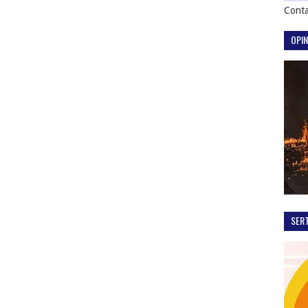
Conta
OPIN
SER