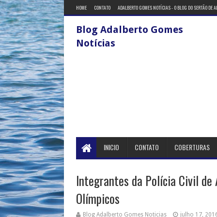
HOME
CONTATO
ADALBERTO GOMES NOTÍCIAS - O BLOG DO SERTÃO DE 
Blog Adalberto Gomes
Notícias
INICIO
CONTATO
COBERTURAS
Integrantes da Polícia Civil d
Olímpicos
Blog Adalberto Gomes Noticias
julho 17, 201