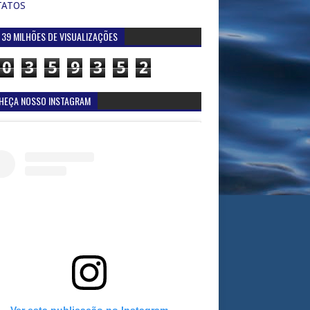
TATOS
 39 MILHÕES DE VISUALIZAÇÕES
0
3
5
9
3
5
2
HEÇA NOSSO INSTAGRAM
Ver esta publicação no Instagram