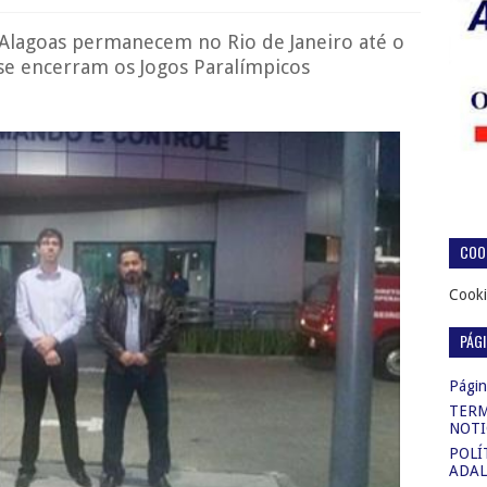
de Alagoas permanecem no Rio de Janeiro até o
e encerram os Jogos Paralímpicos
COOK
Cooki
PÁG
Página
TERM
NOTI
POLÍ
ADAL