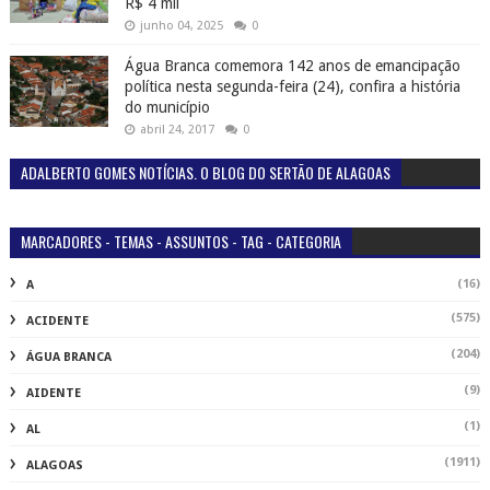
R$ 4 mil
junho 04, 2025
0
Água Branca comemora 142 anos de emancipação
política nesta segunda-feira (24), confira a história
do município
abril 24, 2017
0
ADALBERTO GOMES NOTÍCIAS. O BLOG DO SERTÃO DE ALAGOAS
MARCADORES - TEMAS - ASSUNTOS - TAG - CATEGORIA
(16)
A
(575)
ACIDENTE
(204)
ÁGUA BRANCA
(9)
AIDENTE
(1)
AL
(1911)
ALAGOAS