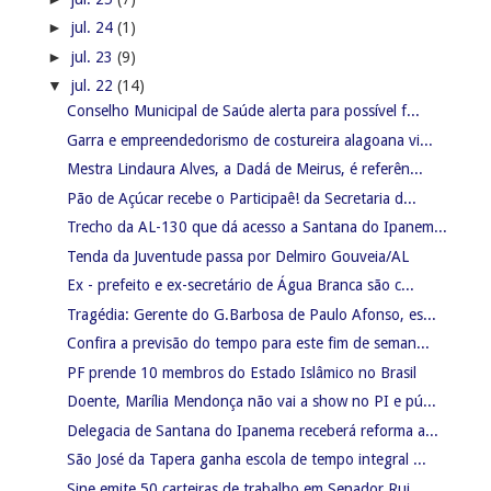
►
jul. 24
(1)
►
jul. 23
(9)
▼
jul. 22
(14)
Conselho Municipal de Saúde alerta para possível f...
Garra e empreendedorismo de costureira alagoana vi...
Mestra Lindaura Alves, a Dadá de Meirus, é referên...
Pão de Açúcar recebe o Participaê! da Secretaria d...
Trecho da AL-130 que dá acesso a Santana do Ipanem...
Tenda da Juventude passa por Delmiro Gouveia/AL
Ex - prefeito e ex-secretário de Água Branca são c...
Tragédia: Gerente do G.Barbosa de Paulo Afonso, es...
Confira a previsão do tempo para este fim de seman...
PF prende 10 membros do Estado Islâmico no Brasil
Doente, Marília Mendonça não vai a show no PI e pú...
Delegacia de Santana do Ipanema receberá reforma a...
São José da Tapera ganha escola de tempo integral ...
Sine emite 50 carteiras de trabalho em Senador Rui...