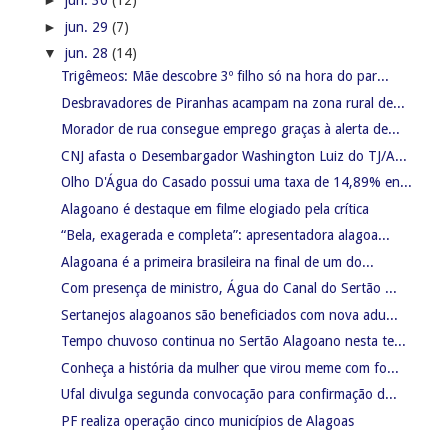
►
jun. 30
(12)
►
jun. 29
(7)
▼
jun. 28
(14)
Trigêmeos: Mãe descobre 3º filho só na hora do par...
Desbravadores de Piranhas acampam na zona rural de...
Morador de rua consegue emprego graças à alerta de...
CNJ afasta o Desembargador Washington Luiz do TJ/A...
Olho D'Água do Casado possui uma taxa de 14,89% en...
Alagoano é destaque em filme elogiado pela crítica
“Bela, exagerada e completa”: apresentadora alagoa...
Alagoana é a primeira brasileira na final de um do...
Com presença de ministro, Água do Canal do Sertão ...
Sertanejos alagoanos são beneficiados com nova adu...
Tempo chuvoso continua no Sertão Alagoano nesta te...
Conheça a história da mulher que virou meme com fo...
Ufal divulga segunda convocação para confirmação d...
PF realiza operação cinco municípios de Alagoas