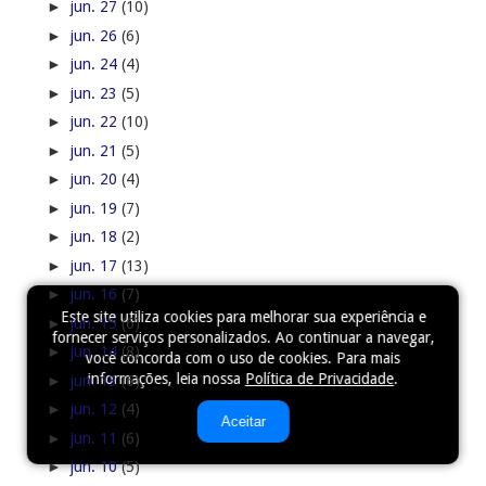
►
jun. 27
(10)
►
jun. 26
(6)
►
jun. 24
(4)
►
jun. 23
(5)
►
jun. 22
(10)
►
jun. 21
(5)
►
jun. 20
(4)
►
jun. 19
(7)
►
jun. 18
(2)
►
jun. 17
(13)
►
jun. 16
(7)
Este site utiliza cookies para melhorar sua experiência e
►
jun. 15
(6)
fornecer serviços personalizados. Ao continuar a navegar,
►
jun. 14
(8)
você concorda com o uso de cookies. Para mais
informações, leia nossa
Política de Privacidade
.
►
jun. 13
(6)
►
jun. 12
(4)
Aceitar
►
jun. 11
(6)
►
jun. 10
(5)