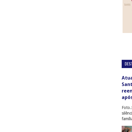
DES
Atua
San
ree
apó
Foto.
silên
famíl