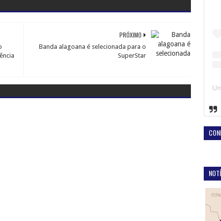
PRÓXIMO
o
Banda alagoana é selecionada para o
ência
SuperStar
CON
NOTÍ