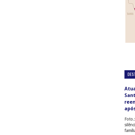
DES
Atua
San
ree
apó
Foto.
silên
famíl