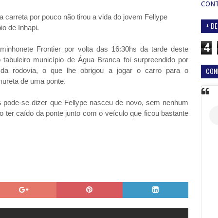
CON
 carreta por pouco não tirou a vida do jovem Fellype
+ DE
io de Inhapi.
4
minhonete Frontier por volta das 16:30hs da tarde deste
tabuleiro município de Água Branca foi surpreendido por
CON
da rodovia, o que lhe obrigou a jogar o carro para o
mureta de uma ponte.
s
pode-se dizer que Fellype nasceu de novo, sem nenhum
o ter caído da ponte junto com o veículo que ficou bastante