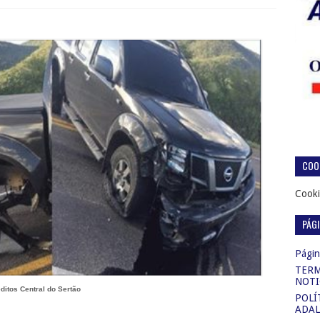
COOK
Cooki
PÁG
Página
TERM
NOTI
ditos Central do Sertão
POLÍ
ADAL