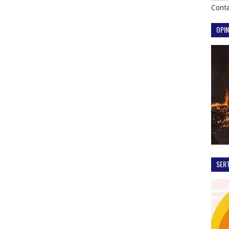
Conta
OPIN
SER