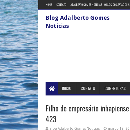
HOME
CONTATO
ADALBERTO GOMES NOTÍCIAS - O BLOG DO SERTÃO DE 
Blog Adalberto Gomes
Notícias
INICIO
CONTATO
COBERTURAS
Filho de empresário inhapiense
423
Blog Adalberto Gomes Noticias
março 13, 20