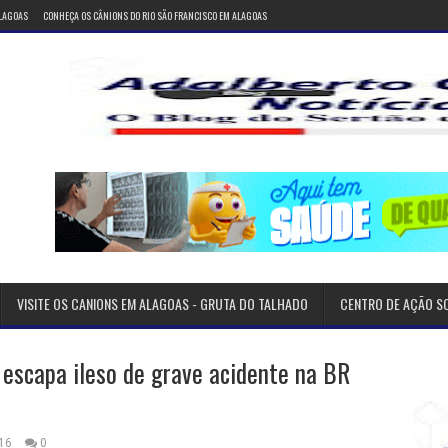
ALAGOAS
CONHEÇA OS CÂNIONS DO RIO SÃO FRANCISCO EM ALAGOAS
VISITE OS CANIONS EM ALAGOAS - GRUTA DO TALHADO
CENTRO DE AÇÃO S
 escapa ileso de grave acidente na BR
16
0