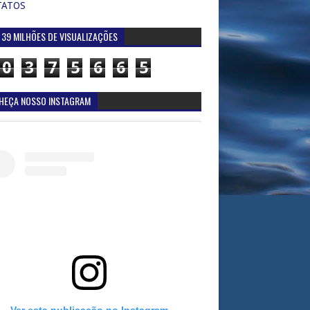
TATOS
 39 MILHÕES DE VISUALIZAÇÕES
0
3
7
5
6
6
5
HEÇA NOSSO INSTAGRAM
Ver esta publicação no Instagram