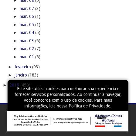
►
mar. 08
(5)
►
mar. 07
(3)
►
mar. 06
(1)
►
mar. 05
(1)
►
mar. 04
(5)
►
mar. 03
(6)
►
mar. 02
(7)
►
mar. 01
(6)
►
fevereiro
(93)
►
janeiro
(183)
►
2015
(450)
Este site utiliza cookies para melhorar sua experiência e
fornecer serviços personalizados. Ao continuar a navegar,
você concorda com o uso de cookies. Para mais
informações, leia nossa
Política de Privacidade
.
Aceitar