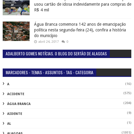
usou cartão de idosa indevidamente para compras de
R$ 4 mil
Água Branca comemora 142 anos de emancipação
política nesta segunda-feira (24), confira a história
do município
abril 24, 2017
0
ADALBERTO GOMES NOTÍCIAS. O BLOG DO SERTÃO DE ALAGOAS
MARCADORES - TEMAS - ASSUNTOS - TAG - CATEGORIA
(16)
A
(575)
ACIDENTE
(204)
ÁGUA BRANCA
(9)
AIDENTE
(1)
AL
(1911)
ALAGOAS