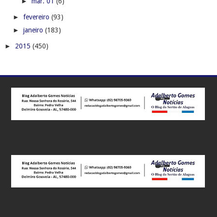
►
mar. 01
(6)
►
fevereiro
(93)
►
janeiro
(183)
►
2015
(450)