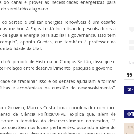
as do canal e prover as necessidades energéticas para
s do semiárido alagoano.
 do Sertão e utilizar energias renováveis é um desafio
goas melhor. A Fapeal está incentivando pesquisadores a
de água e energia para auxiliar a governança. Isso tem
 exemplo”, aponta Guedes, que também é professor na
ntabilidade da Ufal.
do 6º período de História no Campus Sertão, disse que o
nter-relação entre desenvolvimento, pesquisa e governo.
dade de trabalhar isso e os debates ajudaram a formar
líticas e econômicas na questão do desenvolvimento”,
CON
miro Gouveia, Marcos Costa Lima, coordenador científico
NOTÍ
nto de Ciência Política/UFPE, explica que, além de
 sobre a temática do desenvolvimento nordestino, “é
tas questões nos locais pertinentes, puxando a ideia do
rdeste, para discutir seus problemas”, comenta Costa