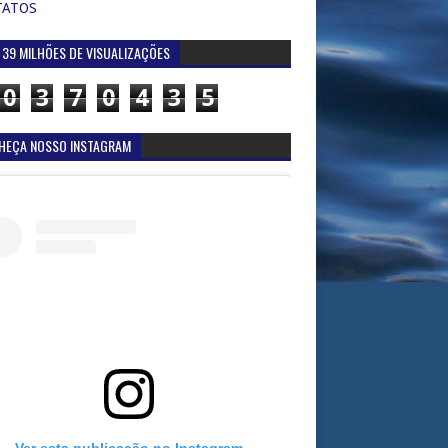
TATOS
 39 MILHÕES DE VISUALIZAÇÕES
0
3
7
0
4
3
5
HEÇA NOSSO INSTAGRAM
Ver esta publicação no Instagram