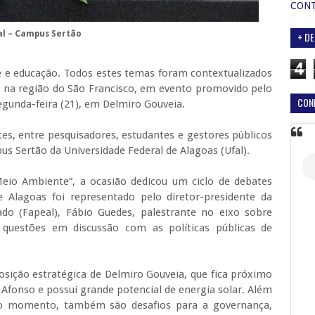
CON
al – Campus Sertão
+ DE
4
e e educação. Todos estes temas foram contextualizados
 na região do São Francisco, em evento promovido pelo
CON
egunda-feira (21), em Delmiro Gouveia.
es, entre pesquisadores, estudantes e gestores públicos
s Sertão da Universidade Federal de Alagoas (Ufal).
Meio Ambiente”, a ocasião dedicou um ciclo de debates
Alagoas foi representado pelo diretor-presidente da
o (Fapeal), Fábio Guedes, palestrante no eixo sobre
 questões em discussão com as políticas públicas de
osição estratégica de Delmiro Gouveia, que fica próximo
o Afonso e possui grande potencial de energia solar. Além
 no momento, também são desafios para a governança,