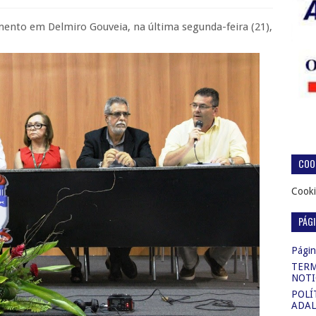
mento em Delmiro Gouveia, na última segunda-feira (21),
COOK
Cooki
PÁG
Página
TERM
NOTI
POLÍ
ADAL