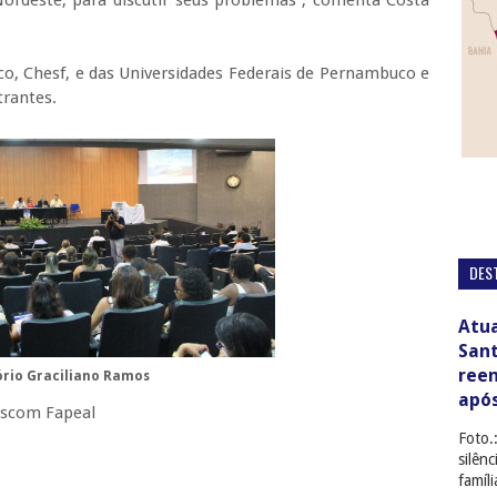
, Chesf, e das Universidades Federais de Pernambuco e
trantes.
DES
Atua
San
ree
ório Graciliano Ramos
apó
Ascom Fapeal
Foto.
silên
famíl