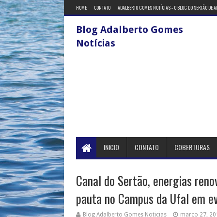
HOME
CONTATO
ADALBERTO GOMES NOTÍCIAS - O BLOG DO SERTÃO DE 
Blog Adalberto Gomes
Notícias
INICIO
CONTATO
COBERTURAS
Canal do Sertão, energias ren
pauta no Campus da Ufal em ev
Blog Adalberto Gomes Noticias
março 27, 20