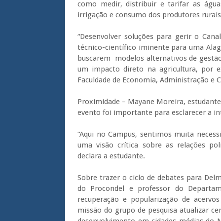
como medir, distribuir e tarifar as águ
irrigação e consumo dos produtores rurai
“Desenvolver soluções para gerir o Canal
técnico-científico iminente para uma Ala
buscarem modelos alternativos de gestão 
um impacto direto na agricultura, por
Faculdade de Economia, Administração e Co
Proximidade – Mayane Moreira, estudante 
evento foi importante para esclarecer a i
“Aqui no Campus, sentimos muita necessi
uma visão crítica sobre as relações po
declara a estudante.
Sobre trazer o ciclo de debates para Del
do Procondel e professor do Departame
recuperação e popularização de acervos
missão do grupo de pesquisa atualizar cer
desenvolvimento em cidades médias do No