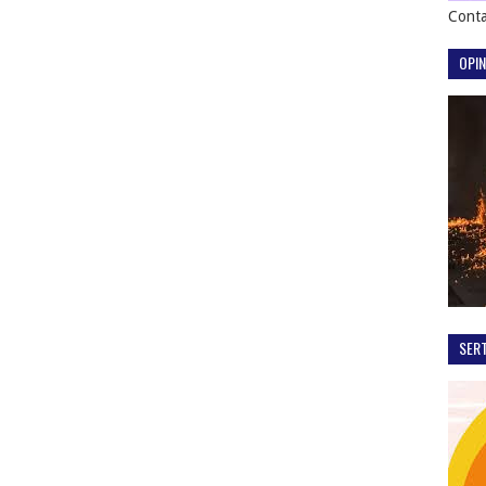
Conta
OPIN
SER