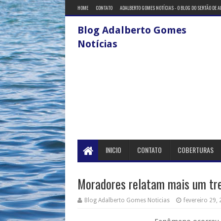
HOME
CONTATO
ADALBERTO GOMES NOTÍCIAS - O BLOG DO SERTÃO DE 
Blog Adalberto Gomes
Notícias
INICIO
CONTATO
COBERTURAS
Moradores relatam mais um tre
Blog Adalberto Gomes Noticias
fevereiro 29,