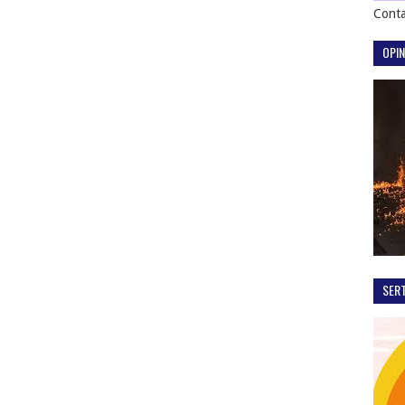
Conta
OPIN
SER