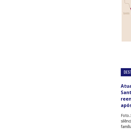
DES
Atua
San
ree
apó
Foto.
silên
famíl