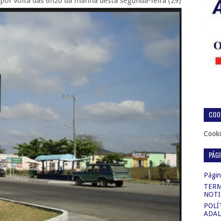
 6h20 da manhã desta segunda-feira (29)
COOK
Cooki
PÁG
Página
TERM
NOTI
POLÍ
ADAL