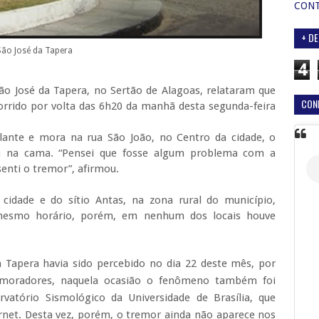
CON
+ DE
São José da Tapera
4
ão José da Tapera, no Sertão de Alagoas, relataram que
CON
rrido por volta das 6h20 da manhã desta segunda-feira
ante e mora na rua São João, no Centro da cidade, o
va na cama. “Pensei que fosse algum problema com a
senti o tremor”, afirmou.
cidade e do sítio Antas, na zona rural do município,
smo horário, porém, em nenhum dos locais houve
 Tapera havia sido percebido no dia 22 deste mês, por
s moradores, naquela ocasião o fenômeno também foi
vatório Sismológico da Universidade de Brasília, que
ernet. Desta vez, porém, o tremor ainda não aparece nos