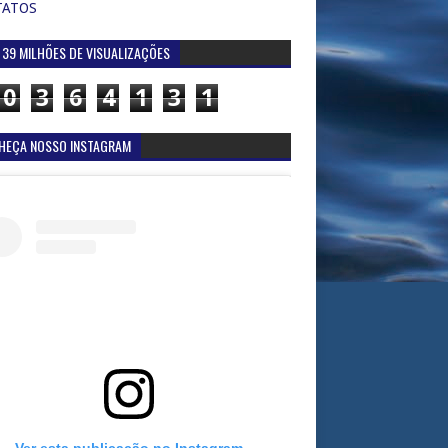
TATOS
 39 MILHÕES DE VISUALIZAÇÕES
0
3
6
4
1
3
1
HEÇA NOSSO INSTAGRAM
Ver esta publicação no Instagram