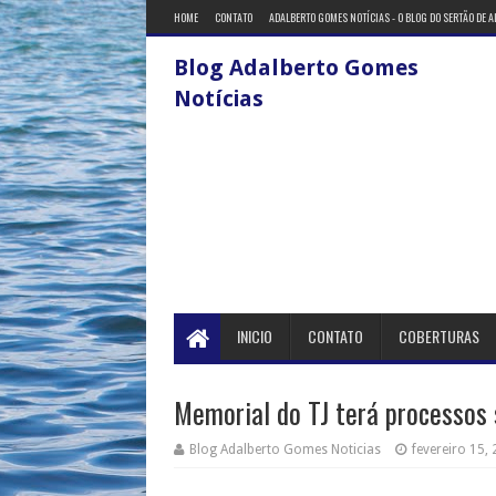
HOME
CONTATO
ADALBERTO GOMES NOTÍCIAS - O BLOG DO SERTÃO DE 
Blog Adalberto Gomes
Notícias
INICIO
CONTATO
COBERTURAS
Memorial do TJ terá processos
Blog Adalberto Gomes Noticias
fevereiro 15,