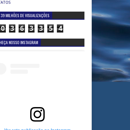
TATOS
 39 MILHÕES DE VISUALIZAÇÕES
0
3
6
3
3
5
4
HEÇA NOSSO INSTAGRAM
Ver esta publicação no Instagram