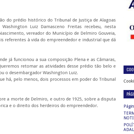
o do prédio histórico do Tribunal de Justiça de Alagoas
 Washington Luiz Damasceno Freitas recebeu, nesta
o Nascimento, vereador do Município de Delmiro Gouveia,
ais referentes à vida do empreendedor e industrial que dá
onde já funcionou a sua composição Plena e as Câmaras,
Queremos retomar as atividades desse prédio tão belo e
COOK
icou o desembargador Washington Luiz.
que há, pelo menos, dois processos em poder do Tribunal
Cooki
PÁG
re a morte de Delmiro, e outro de 1925, sobre a disputa
rica e o direito dos herdeiros do empreendedor.
Página
TERM
NOTI
POLÍ
ADAL