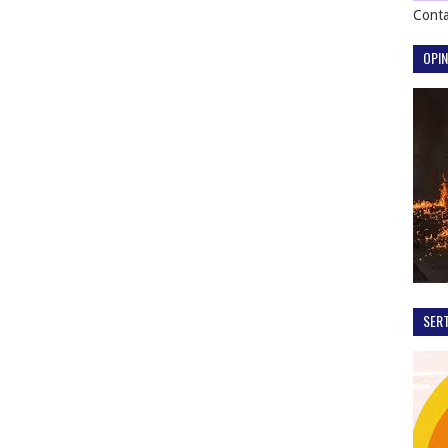
Conta
OPIN
SER