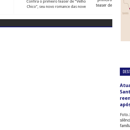
Confira o primeiro teaser de “Velho
Chico”, seu novo romance das nove
DES
Atua
San
ree
apó
Foto.
silên
famíl