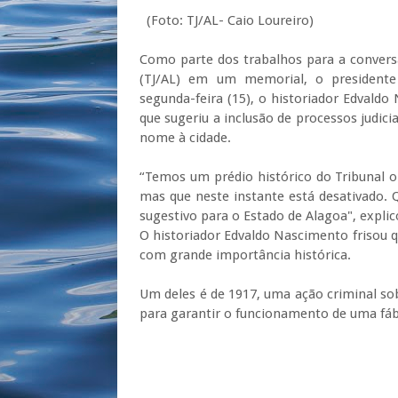
(Foto: TJ/AL- Caio Loureiro)
Como parte dos trabalhos para a conversã
(TJ/AL) em um memorial, o presidente
segunda-feira (15), o historiador Edvald
que sugeriu a inclusão de processos judici
nome à cidade.
“Temos um prédio histórico do Tribunal 
mas que neste instante está desativado. 
sugestivo para o Estado de Alagoa", expl
O historiador Edvaldo Nascimento frisou 
com grande
import
â
ncia
histórica.
Um deles é de 1917, uma ação criminal sob
para garantir o funcionamento de uma fáb