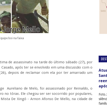
Equipe boi na faixa
DES
tima de assassinato na tarde do último sábado (27), por
o Casado, após ter se envolvido em uma discussão com o
Atua
 (26), depois de reclamar com ela por ter amarrado um
San
ree
apó
 Aureliano de Melo, foi assassinado por Reinaldo, o
o no tórax. Ele chegou ser ser socorrido por populares,
Foto.
Mista De Xingó - Arnon Afonso De Mello, na cidade de
silên
famíl