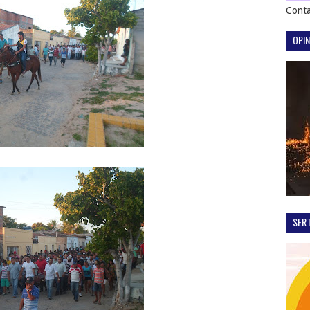
Conta
OPIN
SER