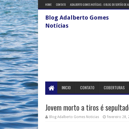
HOME
CONTATO
ADALBERTO GOMES NOTÍCIAS - O BLOG DO SERTÃO DE 
Blog Adalberto Gomes
Notícias
INICIO
CONTATO
COBERTURAS
Jovem morto a tiros é sepulta
Blog Adalberto Gomes Noticias
fevereiro 28,