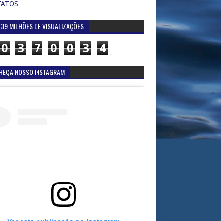
TATOS
 39 MILHÕES DE VISUALIZAÇÕES
0
3
7
0
0
3
4
HEÇA NOSSO INSTAGRAM
Ver esta publicação no Instagram