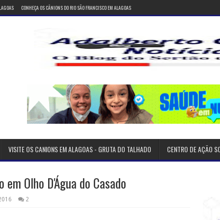
ALAGOAS
CONHEÇA OS CÂNIONS DO RIO SÃO FRANCISCO EM ALAGOAS
VISITE OS CANIONS EM ALAGOAS - GRUTA DO TALHADO
CENTRO DE AÇÃO S
do em Olho D'Água do Casado
 2016
2