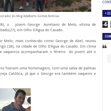
CON
+ DE
aborador do Blog Adalberto Gomes Notícias
4
(28), o jovem George Aureliano de Melo, vitima de
sábado(27), em Olho D'Água do Casado.
CON
e Melo, mais conhecido como George de Abel, reuniu
ngo (28), na cidade de Olho D'Água do Casado. Em clima
e vaqueiros acompanharam o féretro do jovem até o
eiros fizeram uma homenagem, com uma salva de palmas
reja Católica, já que o George era também vaqueiro e