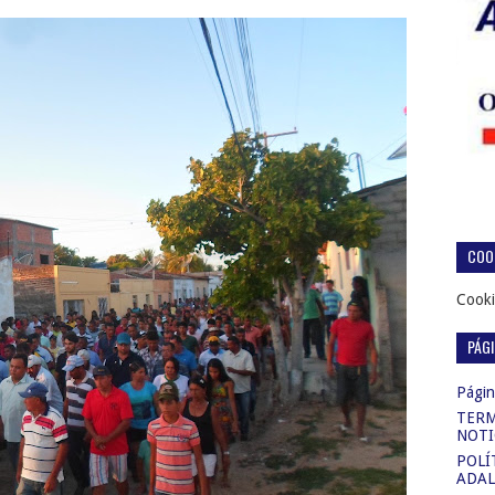
COOK
Cooki
PÁG
Página
TERM
NOTI
POLÍ
ADAL