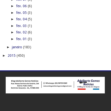
►
fev. 06
(6)
►
fev. 05
(3)
►
fev. 04
(5)
►
fev. 03
(1)
►
fev. 02
(6)
►
fev. 01
(3)
►
janeiro
(183)
►
2015
(450)