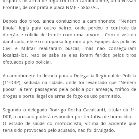
disparos de arma de fogo contra a caminhonete, uma Nissan
Frontier, de cor prata e placa NME - 5862/AL.
Depois dos tiros, ainda conduzindo a caminhonete, “Neném
Jiboia” fugiu para outro bairro, onde perdeu o controle da
direção e colidiu de frente com uma árvore. Com o veículo
danificado, ele e o comparsa fugiram a pé. Equipes das polícias
Civil e Militar realizaram buscas, mas não conseguiram
localizá-los. Não se sabe se eles foram feridos pelos tiros
efetuados pelo policial.
A caminhonete foi levada para a Delegacia Regional de Polícia
(1ª-DRP), sediada na cidade, onde foi levantado que “Neném
Jiboia” já tem passagens pela polícia por ameaça, tráfico de
drogas e porte ilegal de arma de fogo de uso permitido.
Segundo o delegado Rodrigo Rocha Cavalcanti, titular da 1ª-
DRP, o acusado poderá responder por tentativa de homicídio.
O estado de saúde do motociclista, vítima do acidente que
teria sido provocado pelo acusado, não foi divulgado.