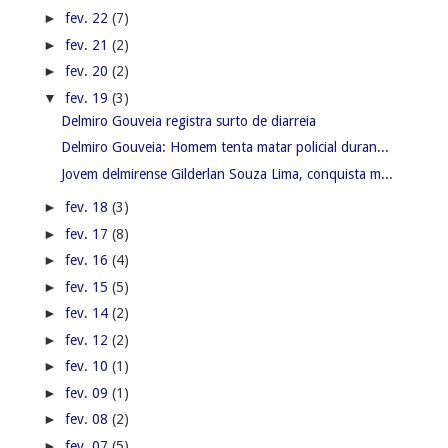
►
fev. 22
(7)
►
fev. 21
(2)
►
fev. 20
(2)
▼
fev. 19
(3)
Delmiro Gouveia registra surto de diarreia
Delmiro Gouveia: Homem tenta matar policial duran...
Jovem delmirense Gilderlan Souza Lima, conquista m...
►
fev. 18
(3)
►
fev. 17
(8)
►
fev. 16
(4)
►
fev. 15
(5)
►
fev. 14
(2)
►
fev. 12
(2)
►
fev. 10
(1)
►
fev. 09
(1)
►
fev. 08
(2)
►
fev. 07
(5)