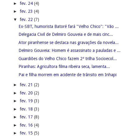
►
fev. 24
(4)
►
fev. 23
(4)
▼
fev. 22
(7)
Ex-SBT, humorista Batoré fará "Velho Chico": "Vão ...
Delegacia Civil de Delmiro Gouveia e de mais cinc...
Ator piranhense se destaca nas gravações da novela...
Delmiro Gouveia: Homem é assassinato a pauladas e ...
Guardiões do Velho Chico fazem 2ª trilha Socioecol...
Piranhas: Agricultora filma ribeira seca, lamenta...
Pai e filha morrem em acidente de trânsito em Inhapi
►
fev. 21
(2)
►
fev. 20
(2)
►
fev. 19
(3)
►
fev. 18
(3)
►
fev. 17
(8)
►
fev. 16
(4)
►
fev. 15
(5)