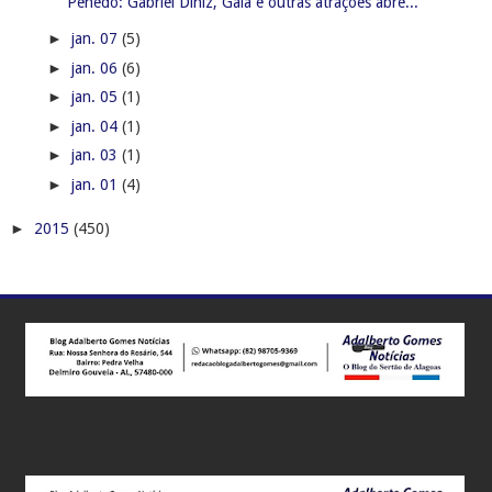
Penedo: Gabriel Diniz, Galã e outras atrações abre...
►
jan. 07
(5)
►
jan. 06
(6)
►
jan. 05
(1)
►
jan. 04
(1)
►
jan. 03
(1)
►
jan. 01
(4)
►
2015
(450)