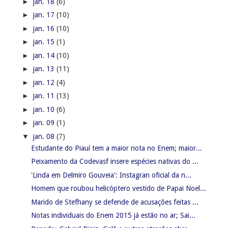
►
jan. 18
(6)
►
jan. 17
(10)
►
jan. 16
(10)
►
jan. 15
(1)
►
jan. 14
(10)
►
jan. 13
(11)
►
jan. 12
(4)
►
jan. 11
(13)
►
jan. 10
(6)
►
jan. 09
(1)
▼
jan. 08
(7)
Estudante do Piauí tem a maior nota no Enem; maior...
Peixamento da Codevasf insere espécies nativas do ...
'Linda em Delmiro Gouveia': Instagran oficial da n...
Homem que roubou helicóptero vestido de Papai Noel...
Marido de Stefhany se defende de acusações feitas ...
Notas individuais do Enem 2015 já estão no ar; Sai...