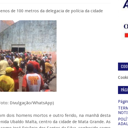
enos de 100 metros da delegacia de polícia da cidade
COOK
Cooki
PÁG
Página
o/WhatsApp)
TERM
NOTI
om dois homens mortos e outro ferido, na manhã desta
POLÍ
venida Ubaldo Malta, centro da cidade de Mata Grande. As
ADAL