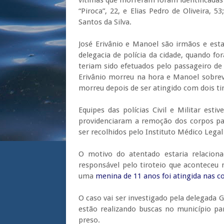
vítimas que morreram foram identificadas
“Piroca”, 22, e Elias Pedro de Oliveira, 
Santos da Silva.
José Erivânio e Manoel são irmãos e est
delegacia de polícia da cidade, quando f
teriam sido efetuados pelo passageiro de 
Erivânio morreu na hora e Manoel sobreviv
morreu depois de ser atingido com dois ti
Equipes das polícias Civil e Militar est
providenciaram a remoção dos corpos par
ser recolhidos pelo Instituto Médico Legal
O motivo do atentado estaria relaciona
responsável pelo tiroteio que aconteceu
uma
menina de 11 anos foi atingida nas c
O caso vai ser investigado pela delegada Gra
estão realizando buscas no município p
preso.