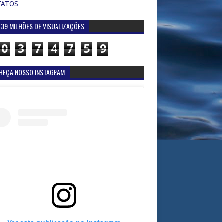
TATOS
 39 MILHÕES DE VISUALIZAÇÕES
0
3
7
4
7
5
9
HEÇA NOSSO INSTAGRAM
Ver esta publicação no Instagram