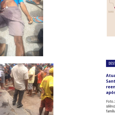
DES
Atua
San
ree
apó
Foto.
silên
famíl