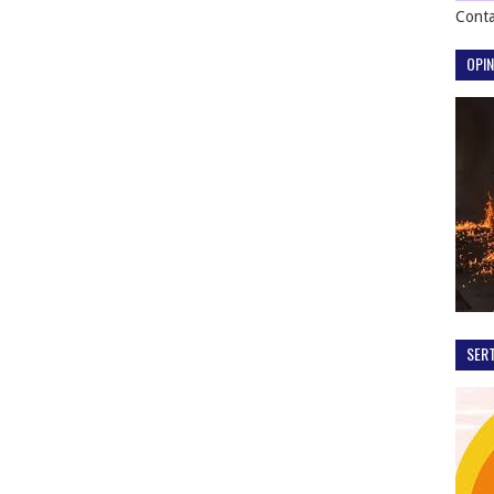
Conta
OPIN
SER