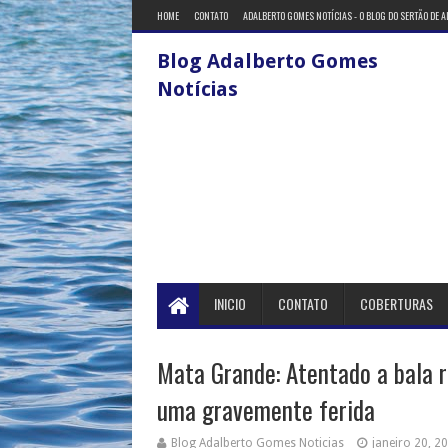
HOME
CONTATO
ADALBERTO GOMES NOTÍCIAS - O BLOG DO SERTÃO DE 
Blog Adalberto Gomes
Notícias
INICIO
CONTATO
COBERTURAS
Mata Grande: Atentado a bala r
uma gravemente ferida
Blog Adalberto Gomes Noticias
janeiro 20, 2