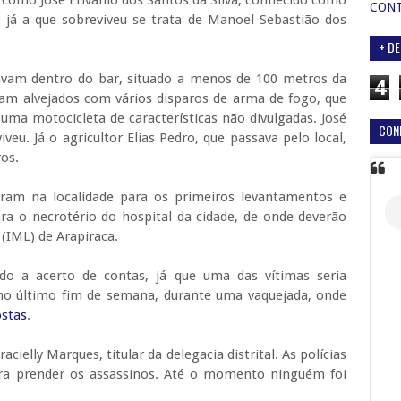
 como José Erivânio dos Santos da Silva, conhecido como
CON
53; já a que sobreviveu se trata de Manoel Sebastião dos
+ DE
avam dentro do bar, situado a menos de 100 metros da
4
oram alvejados com vários disparos de arma de fogo, que
uma motocicleta de características não divulgadas. José
CON
eu. Já o agricultor Elias Pedro, que passava pelo local,
ros.
iveram na localidade para os primeiros levantamentos e
a o necrotério do hospital da cidade, de onde deverão
 (IML) de Arapiraca.
do a acerto de contas, já que uma das vítimas seria
 no último fim de semana, durante uma vaquejada, onde
ostas
.
cielly Marques, titular da delegacia distrital. As polícias
ara prender os assassinos. Até o momento ninguém foi