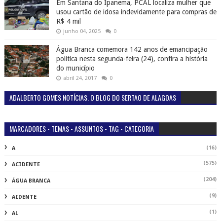
Em Santana do Ipanema, PCAL localiza mulher que
usou cartão de idosa indevidamente para compras de
R$ 4 mil
junho 04, 2025
0
Água Branca comemora 142 anos de emancipação
política nesta segunda-feira (24), confira a história
do município
abril 24, 2017
0
ADALBERTO GOMES NOTÍCIAS. O BLOG DO SERTÃO DE ALAGOAS
MARCADORES - TEMAS - ASSUNTOS - TAG - CATEGORIA
(16)
A
(575)
ACIDENTE
(204)
ÁGUA BRANCA
(9)
AIDENTE
(1)
AL