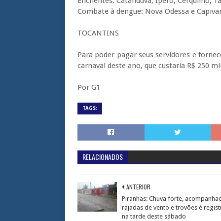
Enchentes: Catanduva, Iperó, Cerquilho, Ta
Combate à dengue: Nova Odessa e Capivar
TOCANTINS
Para poder pagar seus servidores e fornece
carnaval deste ano, que custaria R$ 250 mil
Por G1
TAGS:
RELACIONADOS
ANTERIOR
Piranhas: Chuva forte, acompanha
rajadas de vento e trovões é regis
na tarde deste sábado