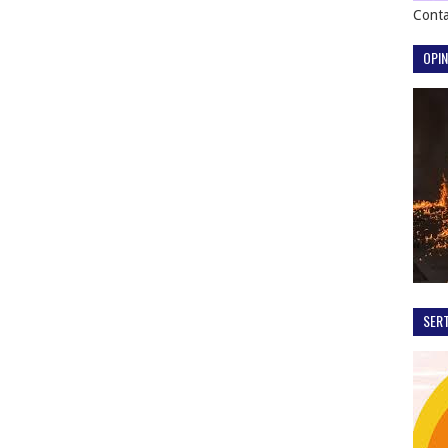
Conta
OPIN
SER