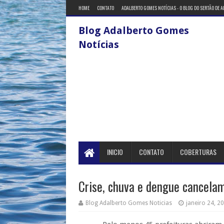
HOME
CONTATO
ADALBERTO GOMES NOTÍCIAS - O BLOG DO SERTÃO DE 
Blog Adalberto Gomes
Notícias
INICIO
CONTATO
COBERTURAS
Crise, chuva e dengue cancela
Blog Adalberto Gomes Noticias
janeiro 24, 2