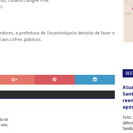
tuí, Cesário Langee Poá.
i.
dores, a prefeitura de Tocantinópolis desistiu de fazer o
 aos cofres públicos.
DES
Atua
San
ree
apó
Foto.
da de
silên
trada
famíl