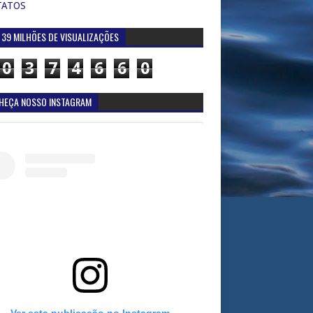
TATOS
 39 MILHÕES DE VISUALIZAÇÕES
0
3
7
4
6
6
0
HEÇA NOSSO INSTAGRAM
Ver esta publicação no Instagram