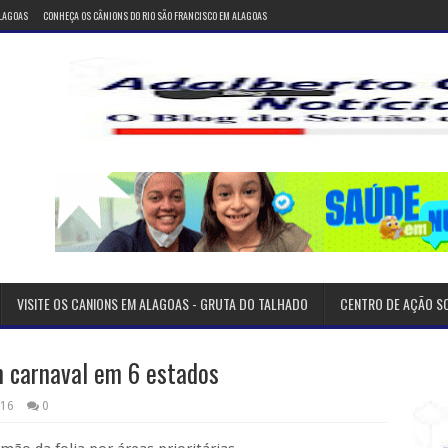
ALAGOAS
CONHEÇA OS CÂNIONS DO RIO SÃO FRANCISCO EM ALAGOAS
VISITE OS CANIONS EM ALAGOAS - GRUTA DO TALHADO
CENTRO DE AÇÃO S
m carnaval em 6 estados
016
0