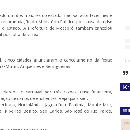
rado um dos maiores do estado, não vai acontecer neste
s recomendação do Ministério Público por causa da crise
ge o estado. A Prefeitura de Mossoró também cancelou
 por falta de verba.
l, cinco cidades anunciaram o cancelamento da festa:
ará-Mirim, Ariquemes e Seringueiras.
CON
ncelaram o carnaval por três razões: crise financeira,
ção de danos de enchentes. Veja quais são:
ericana, Hortolândia, Jaguariúna, Paulínia, Monte Mor,
NOTÍ
ra, Ribeirão Bonito, São Carlos, São José do Rio Pardo,