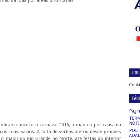
da folia por áreas prioritárias
COOK
Cooki
PÁG
Página
TERM
NOTI
idiram cancelar o carnaval 2016, a maioria por causa da
POLÍ
icos mais vazios. A falta de verbas afetou desde grandes
ADAL
o maior do Rio Grande no Norte, até festas do interior