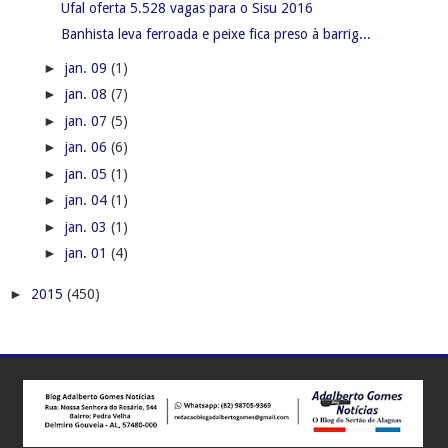
Ufal oferta 5.528 vagas para o Sisu 2016
Banhista leva ferroada e peixe fica preso à barrig...
►
jan. 09
(1)
►
jan. 08
(7)
►
jan. 07
(5)
►
jan. 06
(6)
►
jan. 05
(1)
►
jan. 04
(1)
►
jan. 03
(1)
►
jan. 01
(4)
►
2015
(450)