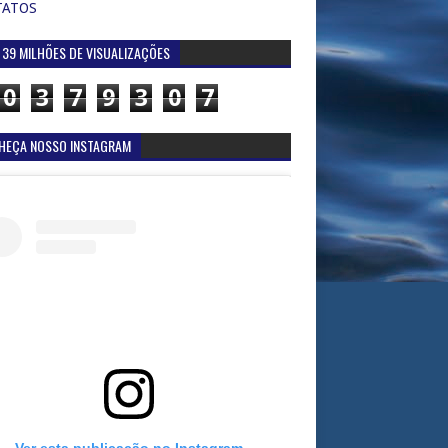
TATOS
 39 MILHÕES DE VISUALIZAÇÕES
0
3
7
9
3
0
7
HEÇA NOSSO INSTAGRAM
Ver esta publicação no Instagram