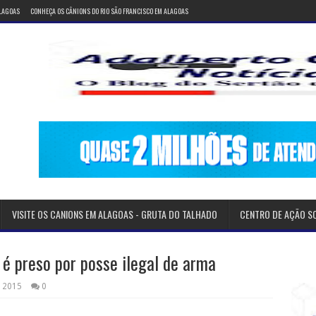
ALAGOAS
CONHEÇA OS CÂNIONS DO RIO SÃO FRANCISCO EM ALAGOAS
VISITE OS CANIONS EM ALAGOAS - GRUTA DO TALHADO
CENTRO DE AÇÃO S
é preso por posse ilegal de arma
 2015
0