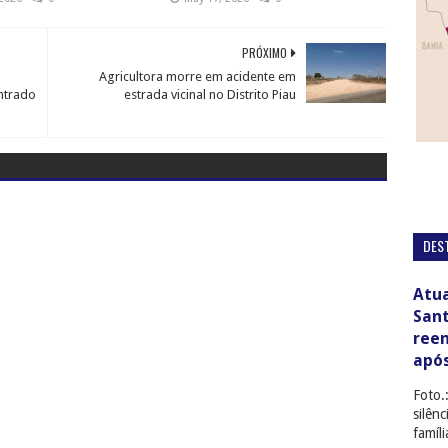
PRÓXIMO
Agricultora morre em acidente em
ntrado
estrada vicinal no Distrito Piau
DES
Atua
San
ree
apó
Foto.
silên
famíl