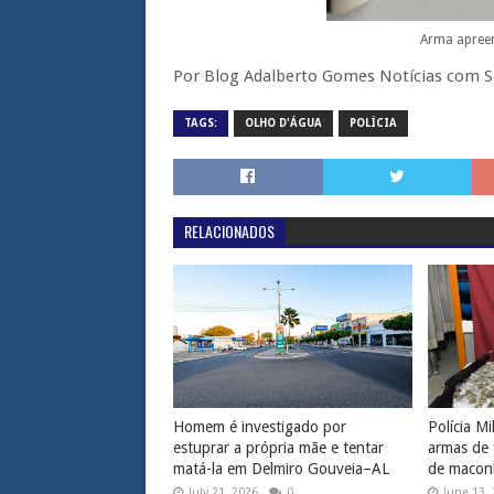
Arma apreen
Por Blog Adalberto Gomes Notícias com 
TAGS:
OLHO D'ÁGUA
POLÍCIA
RELACIONADOS
Homem é investigado por
Polícia Mi
estuprar a própria mãe e tentar
armas de 
matá-la em Delmiro Gouveia–AL
de macon
July 21, 2026
0
June 13,