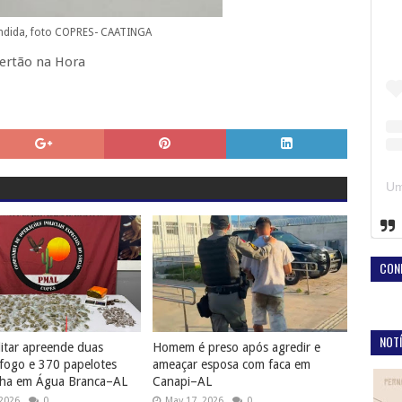
dida, foto COPRES- CAATINGA
Sertão na Hora
CON
NOTÍ
litar apreende duas
Homem é preso após agredir e
fogo e 370 papelotes
ameaçar esposa com faca em
ha em Água Branca–AL
Canapi–AL
 2026
0
May 17, 2026
0