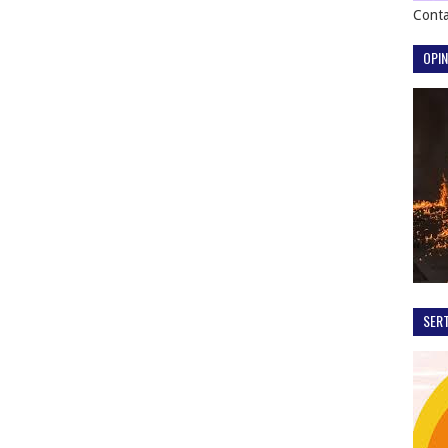
Conta
OPIN
SER