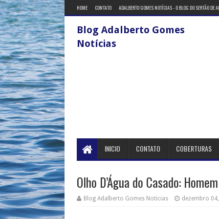
HOME
CONTATO
ADALBERTO GOMES NOTÍCIAS - O BLOG DO SERTÃO DE 
Blog Adalberto Gomes
Notícias
INICIO
CONTATO
COBERTURAS
Olho D’Água do Casado: Homem 
Blog Adalberto Gomes Noticias
dezembro 04,