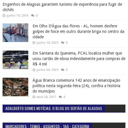
Engenhos de Alagoas garantem turismo de experiência para fugir de
clichês
junho 19, 2016
0
Em Olho D’Água das Flores - AL, homem desfere
golpes de foice em outro durante briga no centro da
cidade
junho 14, 2025
0
Em Santana do Ipanema, PCAL localiza mulher que
usou cartão de idosa indevidamente para compras de
R$ 4 mil
junho 04, 2025
0
Água Branca comemora 142 anos de emancipação
política nesta segunda-feira (24), confira a história
do município
abril 24, 2017
0
ADALBERTO GOMES NOTÍCIAS. O BLOG DO SERTÃO DE ALAGOAS
MARCADORES - TEMAS - ASSUNTOS - TAG - CATEGORIA