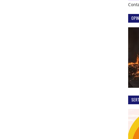
Conta
OPIN
SER