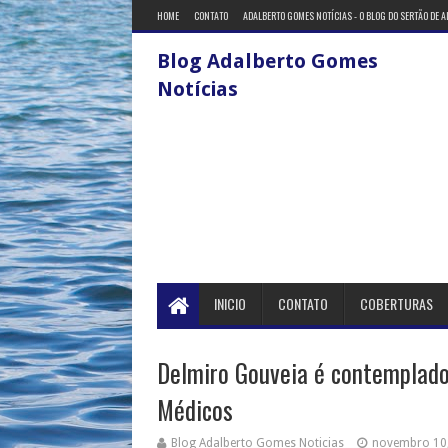
HOME
CONTATO
ADALBERTO GOMES NOTÍCIAS - O BLOG DO SERTÃO DE 
Blog Adalberto Gomes
Notícias
INICIO
CONTATO
COBERTURAS
Delmiro Gouveia é contemplado
Médicos
Blog Adalberto Gomes Noticias
novembro 10