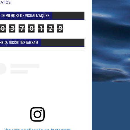
TATOS
 39 MILHÕES DE VISUALIZAÇÕES
0
3
7
0
1
2
9
HEÇA NOSSO INSTAGRAM
Ver esta publicação no Instagram