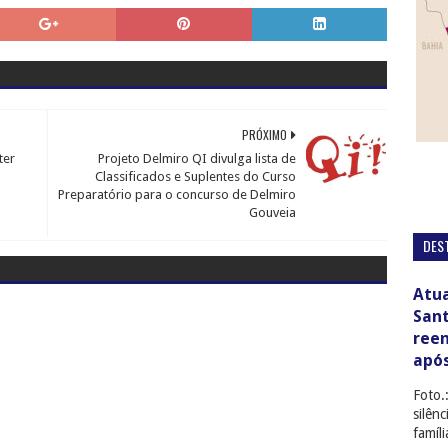
PRÓXIMO
ter
Projeto Delmiro QI divulga lista de
Classificados e Suplentes do Curso
Preparatório para o concurso de Delmiro
Gouveia
DES
Atua
San
ree
apó
Foto.
silên
famíl