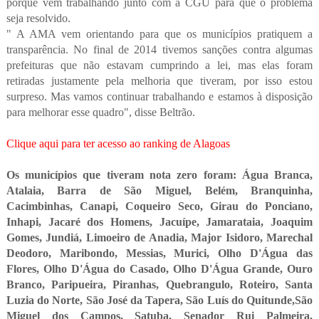
porque vem trabalhando junto com a CGU para que o problema
seja resolvido.
" A AMA vem orientando para que os municípios pratiquem a
transparência. No final de 2014 tivemos sanções contra algumas
prefeituras que não estavam cumprindo a lei, mas elas foram
retiradas justamente pela melhoria que tiveram, por isso estou
surpreso. Mas vamos continuar trabalhando e estamos à disposição
para melhorar esse quadro", disse Beltrão.
Clique aqui
para ter acesso ao ranking de Alagoas
Os municípios que tiveram nota zero foram: Água Branca,
Atalaia, Barra de São Miguel, Belém, Branquinha,
Cacimbinhas, Canapi, Coqueiro Seco, Girau do Ponciano,
Inhapi, Jacaré dos Homens, Jacuípe, Jamarataia, Joaquim
Gomes, Jundiá, Limoeiro de Anadia, Major Isidoro, Marechal
Deodoro, Maribondo, Messias, Murici, Olho D'Água das
Flores, Olho D'Água do Casado, Olho D'Água Grande, Ouro
Branco, Paripueira, Piranhas, Quebrangulo, Roteiro, Santa
Luzia do Norte, São José da Tapera, São Luís do Quitunde,São
Miguel dos Campos, Satuba, Senador Rui Palmeira,