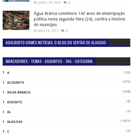
junho 14, 2025
0
Água Branca comemora 142 anos de emancipação
política nesta segunda-feira (24), confira a história
do município
abril 24, 2017
0
ADALBERTO GOMES NOTÍCIAS. O BLOG DO SERTÃO DE ALAGOAS
MARCADORES - TEMAS - ASSUNTOS - TAG - CATEGORIA
(16)
A
(575)
ACIDENTE
(204)
ÁGUA BRANCA
(9)
AIDENTE
(1)
AL
(1911)
ALAGOAS
(3)
C