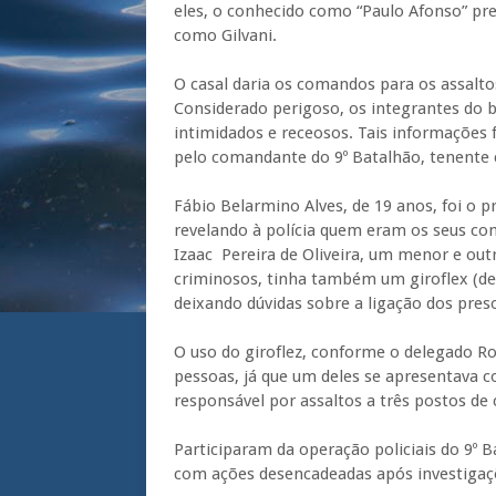
eles, o conhecido como “Paulo Afonso” pr
como Gilvani.
O casal daria os comandos para os assalt
Considerado perigoso, os integrantes do 
intimidados e receosos. Tais informações
pelo comandante do 9º Batalhão, tenente 
Fábio Belarmino Alves, de 19 anos, foi o 
revelando à polícia quem eram os seus co
Izaac Pereira de Oliveira, um menor e ou
criminosos, tinha também um giroflex (de u
deixando dúvidas sobre a ligação dos pres
O uso do giroflez, conforme o delegado Ro
pessoas, já que um deles se apresentava 
responsável por assaltos a três postos de 
Participaram da operação policiais do 9º 
com ações desencadeadas após investigaç