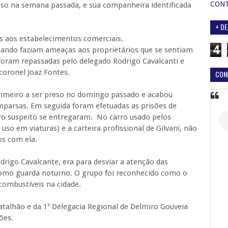
CON
eso na semana passada, e sua companheira identificada
+ DE
os aos estabelecimentos comerciais.
4
bando faziam ameaças aos proprietários que se sentiam
 foram repassadas pelo delegado Rodrigo Cavalcanti e
coronel Joaz Fontes.
CON
primeiro a ser preso no domingo passado e acabou
mparsas. Em seguida foram efetuadas as prisões de
tro suspeito se entregaram. No carro usado pelos
so em viaturas) e a carteira profissional de Gilvani, não
os com ela.
drigo Cavalcante, era para desviar a atenção das
como guarda noturno. O grupo foi reconhecido como o
combustíveis na cidade.
Batalhão e da 1ª Delegacia Regional de Delmiro Gouveia
ões.