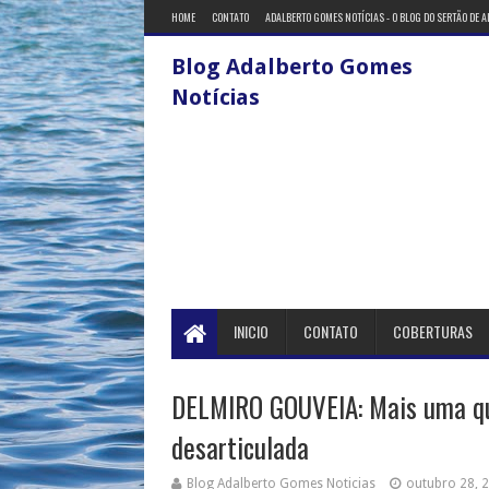
HOME
CONTATO
ADALBERTO GOMES NOTÍCIAS - O BLOG DO SERTÃO DE 
Blog Adalberto Gomes
Notícias
INICIO
CONTATO
COBERTURAS
DELMIRO GOUVEIA: Mais uma qu
desarticulada
Blog Adalberto Gomes Noticias
outubro 28, 