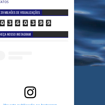
TATOS
 39 MILHÕES DE VISUALIZAÇÕES
0
3
6
0
3
9
9
HEÇA NOSSO INSTAGRAM
Ver esta publicação no Instagram