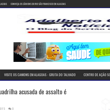
ALAGOAS
CONHEÇA OS CÂNIONS DO RIO SÃO FRANCISCO EM ALAGOAS
VISITE OS CANIONS EM ALAGOAS - GRUTA DO TALHADO
CENTRO DE AÇÃO S
adrilha acusada de assalto é
2015
0