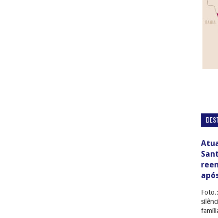
DES
Atua
San
ree
apó
Foto.
silên
famíl