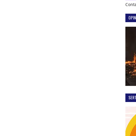
Conta
OPIN
SER