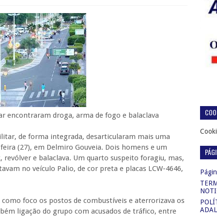
COOK
raram droga, arma de fogo e balaclava
Cooki
Militar, de forma integrada, desarticularam mais uma
a-feira (27), em Delmiro Gouveia. Dois homens e um
PÁG
revólver e balaclava. Um quarto suspeito foragiu, mas,
stavam no veículo Palio, de cor preta e placas LCW-4646,
Página
TERM
NOTI
a como foco os postos de combustíveis e aterrorizava os
POLÍ
ADAL
bém ligação do grupo com acusados de tráfico, entre