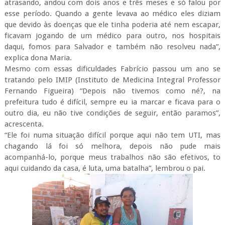
atrasando, andou com dois anos e três meses e só falou por
esse período. Quando a gente levava ao médico eles diziam
que devido às doenças que ele tinha poderia até nem escapar,
ficavam jogando de um médico para outro, nos hospitais
daqui, fomos para Salvador e também não resolveu nada”,
explica dona Maria.
Mesmo com essas dificuldades Fabrício passou um ano se
tratando pelo IMIP (Instituto de Medicina Integral Professor
Fernando Figueira) “Depois não tivemos como né?, na
prefeitura tudo é difícil, sempre eu ia marcar e ficava para o
outro dia, eu não tive condições de seguir, então paramos”,
acrescenta.
“Ele foi numa situação difícil porque aqui não tem UTI, mas
chagando lá foi só melhora, depois não pude mais
acompanhá-lo, porque meus trabalhos não são efetivos, to
aqui cuidando da casa, é luta, uma batalha”, lembrou o pai.