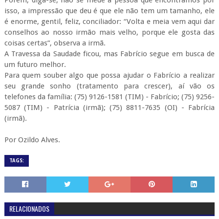
Porém, diga-se, não se mede a pessoa que encontramos por
isso, a impressão que deu é que ele não tem um tamanho, ele
é enorme, gentil, feliz, conciliador: “Volta e meia vem aqui dar
conselhos ao nosso irmão mais velho, porque ele gosta das
coisas certas”, observa a irmã.
A Travessa da Saudade ficou, mas Fabrício segue em busca de
um futuro melhor.
Para quem souber algo que possa ajudar o Fabrício a realizar
seu grande sonho (tratamento para crescer), aí vão os
telefones da família: (75) 9126-1581 (TIM) - Fabrício; (75) 9256-
5087 (TIM) - Patrícia (irmã); (75) 8811-7635 (OI) - Fabrícia
(irmã).
Por Ozildo Alves.
TAGS:
RELACIONADOS