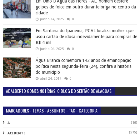
Em Olho D’Água das Flores - AL, homem desfere
golpes de foice em outro durante briga no centro da
cidade
junho 14, 2025
0
Em Santana do Ipanema, PCAL localiza mulher que
usou cartão de idosa indevidamente para compras de
R$ 4 mil
junho 04, 2025
0
Água Branca comemora 142 anos de emancipação
política nesta segunda-feira (24), confira a história
do município
abril 24, 2017
0
ADALBERTO GOMES NOTÍCIAS. O BLOG DO SERTÃO DE ALAGOAS
MARCADORES - TEMAS - ASSUNTOS - TAG - CATEGORIA
(16)
A
(575)
ACIDENTE