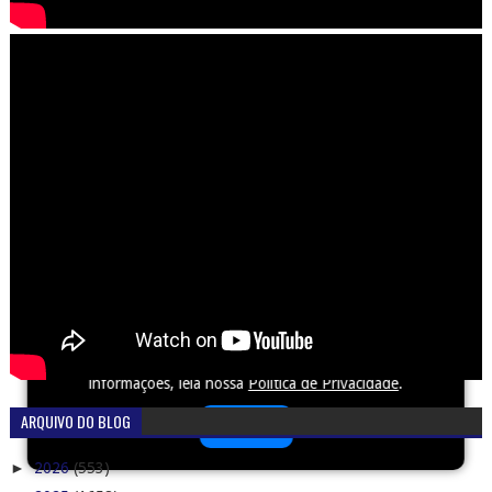
Este site utiliza cookies para melhorar sua experiência e
fornecer serviços personalizados. Ao continuar a navegar,
você concorda com o uso de cookies. Para mais
informações, leia nossa
Política de Privacidade
.
ARQUIVO DO BLOG
Aceitar
►
2026
(553)