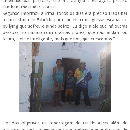
crueldade das pessoas, isso me atingiu e eu agora preciso
também me cuidar” conta.
Segundo informou a irmã, todos os dias era preciso trabalhar
a autoestima de Fabrício para que ele conseguisse escapar ao
bullying que sofreu e ainda sofre: “Eu digo a ele que há outras
pessoas no mundo com dramas piores, que não andam ou
falam, e ele é inteligente, mais que nós, que crescemos.”
Um dos objetivos da reportagem de Ozildo Alves além de
informar e pedir a ajuda de toda audiência aqui do site, de