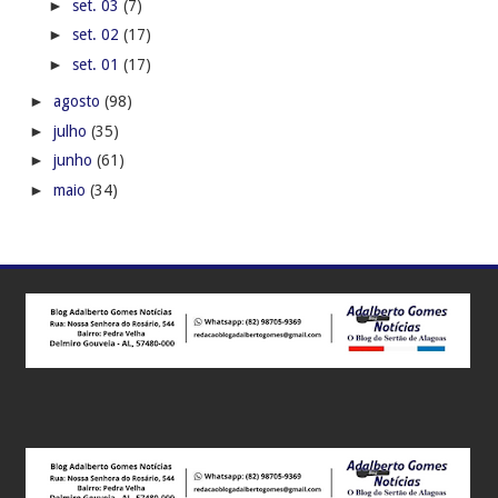
►
set. 03
(7)
►
set. 02
(17)
►
set. 01
(17)
►
agosto
(98)
►
julho
(35)
►
junho
(61)
►
maio
(34)