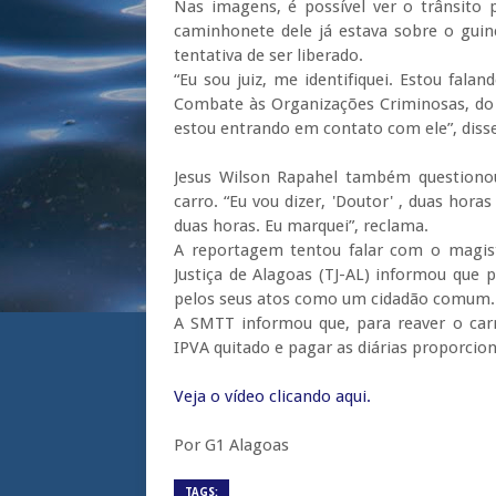
Nas imagens, é possível ver o trânsito
caminhonete dele já estava sobre o guin
tentativa de ser liberado.
“Eu sou juiz, me identifiquei. Estou fal
Combate às Organizações Criminosas, do M
estou entrando em contato com ele”, dis
Jesus Wilson Rapahel também questiono
carro. “Eu vou dizer, 'Doutor' , duas hor
duas horas. Eu marquei”, reclama.
A reportagem tentou falar com o magist
Justiça de Alagoas (TJ-AL) informou que 
pelos seus atos como um cidadão comum.
A SMTT informou que, para reaver o car
IPVA quitado e pagar as diárias proporcion
Veja o vídeo clicando aqui.
Por G1 Alagoas
TAGS: