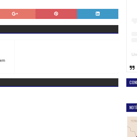
 em
CON
NOTÍ