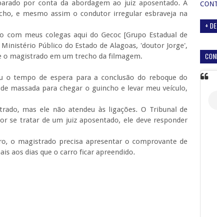
 parado por conta da abordagem ao juiz aposentado. A
CON
cho, e mesmo assim o condutor irregular esbraveja na
+ DE
ando com meus colegas aqui do Gecoc [Grupo Estadual de
inistério Público do Estado de Alagoas, 'doutor Jorge',
CON
se o magistrado em um trecho da filmagem.
u o tempo de espera para a conclusão do reboque do
as de massada para chegar o guincho e levar meu veículo,
rado, mas ele não atendeu às ligações. O Tribunal de
por se tratar de um juiz aposentado, ele deve responder
ro, o magistrado precisa apresentar o comprovante de
ais aos dias que o carro ficar apreendido.