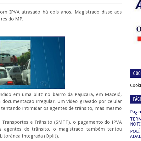
com IPVA atrasado há dois anos. Magistrado disse aos
ores do MP.
COOK
Cooki
endido em uma blitz no bairro da Pajuçara, em Maceió
,
PÁG
 a documentação irregular. Um vídeo gravado por celular
tentando intimidar os agentes de trânsito, mas mesmo
Página
TERM
e Transportes e Trânsito (SMTT), o pagamento do IPVA
NOTI
os agentes de trânsito, o magistrado também tentou
POLÍ
 Litorânea Integrada (Oplit).
ADAL