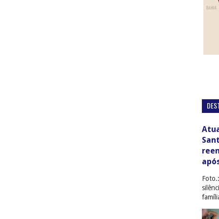
DES
Atua
San
ree
apó
Foto.
silên
famíl