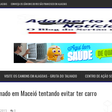
ALAGOAS
CONHEÇA OS CÂNIONS DO RIO SÃO FRANCISCO EM ALAGOAS
VISITE OS CANIONS EM ALAGOAS - GRUTA DO TALHADO
CENTRO DE AÇÃO S
mado em Maceió tentando evitar ter carro
 2015
0