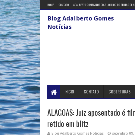
HOME
CONTATO
ADALBERTO GOMES NOTÍCIAS - O BLOG DO SERTÃO DE 
Blog Adalberto Gomes
Notícias
INICIO
CONTATO
COBERTURAS
ALAGOAS: Juiz aposentado é fil
retido em blitz
Blog Adalberto Gomes Noticias
setembro 09,