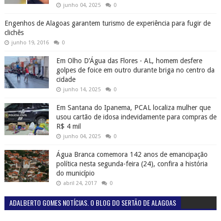
junho 04, 2025
0
Engenhos de Alagoas garantem turismo de experiência para fugir de
clichês
junho 19, 2016
0
Em Olho D’Água das Flores - AL, homem desfere
golpes de foice em outro durante briga no centro da
cidade
junho 14, 2025
0
Em Santana do Ipanema, PCAL localiza mulher que
usou cartão de idosa indevidamente para compras de
R$ 4 mil
junho 04, 2025
0
Água Branca comemora 142 anos de emancipação
política nesta segunda-feira (24), confira a história
do município
abril 24, 2017
0
ADALBERTO GOMES NOTÍCIAS. O BLOG DO SERTÃO DE ALAGOAS