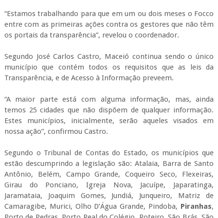
“Estamos trabalhando para que em um ou dois meses o Focco
entre com as primeiras ações contra os gestores que não têm
os portais da transparência”, revelou o coordenador.
Segundo José Carlos Castro, Maceió continua sendo o único
município que contém todos os requisitos que as leis da
Transparência, e de Acesso à Informação preveem.
“A maior parte está com alguma informação, mas, ainda
temos 25 cidades que não dispõem de qualquer informação.
Estes municípios, inicialmente, serão aqueles visados em
nossa ação”, confirmou Castro.
Segundo o Tribunal de Contas do Estado, os municípios que
estão descumprindo a legislação são: Atalaia, Barra de Santo
Antônio, Belém, Campo Grande, Coqueiro Seco, Flexeiras,
Girau do Ponciano, Igreja Nova, Jacuípe, Japaratinga,
Jaramataia, Joaquim Gomes, Jundiá, Junqueiro, Matriz de
Camaragibe, Murici, Olho D’Água Grande, Pindoba,
Piranhas
,
Porto de Pedras, Porto Real do Colégio, Roteiro, São Brás, São