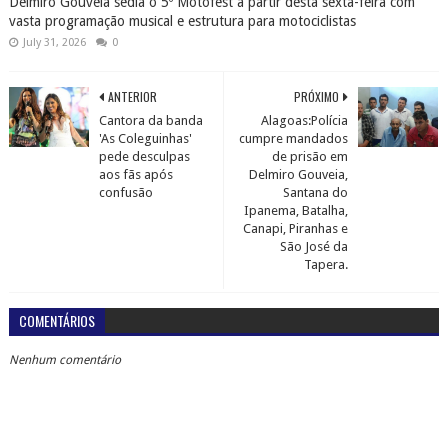
Delmiro Gouveia sedia o 5º Motofest a partir desta sexta-feira com
vasta programação musical e estrutura para motociclistas
July 31, 2026
0
ANTERIOR
PRÓXIMO
Cantora da banda
Alagoas:Polícia
'As Coleguinhas'
cumpre mandados
pede desculpas
de prisão em
aos fãs após
Delmiro Gouveia,
confusão
Santana do
Ipanema, Batalha,
Canapi, Piranhas e
São José da
Tapera.
COMENTÁRIOS
Nenhum comentário