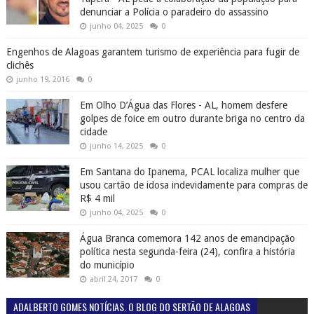
denunciar a Polícia o paradeiro do assassino
junho 04, 2025
0
Engenhos de Alagoas garantem turismo de experiência para fugir de
clichês
junho 19, 2016
0
Em Olho D’Água das Flores - AL, homem desfere
golpes de foice em outro durante briga no centro da
cidade
junho 14, 2025
0
Em Santana do Ipanema, PCAL localiza mulher que
usou cartão de idosa indevidamente para compras de
R$ 4 mil
junho 04, 2025
0
Água Branca comemora 142 anos de emancipação
política nesta segunda-feira (24), confira a história
do município
abril 24, 2017
0
ADALBERTO GOMES NOTÍCIAS. O BLOG DO SERTÃO DE ALAGOAS