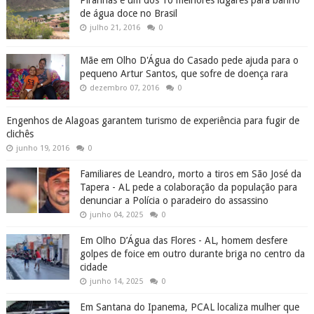
Piranhas é um dos 10 melhores lugares para banho
de água doce no Brasil
julho 21, 2016
0
Mãe em Olho D'Água do Casado pede ajuda para o
pequeno Artur Santos, que sofre de doença rara
dezembro 07, 2016
0
Engenhos de Alagoas garantem turismo de experiência para fugir de
clichês
junho 19, 2016
0
Familiares de Leandro, morto a tiros em São José da
Tapera - AL pede a colaboração da população para
denunciar a Polícia o paradeiro do assassino
junho 04, 2025
0
Em Olho D’Água das Flores - AL, homem desfere
golpes de foice em outro durante briga no centro da
cidade
junho 14, 2025
0
Em Santana do Ipanema, PCAL localiza mulher que