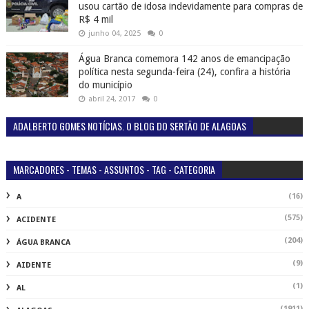
usou cartão de idosa indevidamente para compras de
R$ 4 mil
junho 04, 2025
0
Água Branca comemora 142 anos de emancipação
política nesta segunda-feira (24), confira a história
do município
abril 24, 2017
0
ADALBERTO GOMES NOTÍCIAS. O BLOG DO SERTÃO DE ALAGOAS
MARCADORES - TEMAS - ASSUNTOS - TAG - CATEGORIA
(16)
A
(575)
ACIDENTE
(204)
ÁGUA BRANCA
(9)
AIDENTE
(1)
AL
(1911)