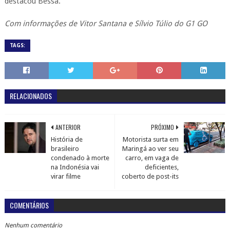
destacou Bessa.
Com informações de Vitor Santana e Sílvio Túlio do G1 GO
TAGS:
RELACIONADOS
ANTERIOR
PRÓXIMO
História de
Motorista surta em
brasileiro
Maringá ao ver seu
condenado à morte
carro, em vaga de
na Indonésia vai
deficientes,
virar filme
coberto de post-its
COMENTÁRIOS
Nenhum comentário