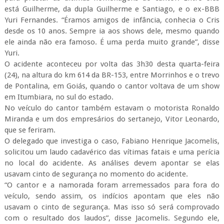
está Guilherme, da dupla Guilherme e Santiago, e o ex-BBB
Yuri Fernandes. “Éramos amigos de infância, conhecia o Cris
desde os 10 anos. Sempre ia aos shows dele, mesmo quando
ele ainda não era famoso. É uma perda muito grande”, disse
Yuri.
O acidente aconteceu por volta das 3h30 desta quarta-feira
(24), na altura do km 614 da BR-153, entre Morrinhos e o trevo
de Pontalina, em Goiás, quando o cantor voltava de um show
em Itumbiara, no sul do estado.
No veículo do cantor também estavam o motorista Ronaldo
Miranda e um dos empresários do sertanejo, Vitor Leonardo,
que se feriram.
O delegado que investiga o caso, Fabiano Henrique Jacomelis,
solicitou um laudo cadavérico das vítimas fatais e uma perícia
no local do acidente. As análises devem apontar se elas
usavam cinto de segurança no momento do acidente.
“O cantor e a namorada foram arremessados para fora do
veículo, sendo assim, os indícios apontam que eles não
usavam o cinto de segurança. Mas isso só será comprovado
com o resultado dos laudos”, disse Jacomelis. Segundo ele,