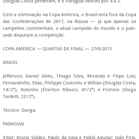
Douglas Costa perderam, e o Paraguai venceu por 4 a 3.
Com a eliminação na Copa América, o Brasil está fora da Copa
das Confederações de 2017, na Rússia — já que apenas os
campeões continentais, o atual campeão do mundo e o país-
sede disputam a competição.
COPA AMÉRICA — QUARTAS DE FINAL — 27/6/2015
BRASIL
Jefferson; Daniel Alves, Thiago Silva, Miranda e Filipe Luís;
Fernandinho, Elias, Philippe Coutinho e Willian (Douglas Costa,
14'/2°); Robinho (ÉVerton Ribeiro, 41'/2°) e Firmino (Diego
Tardelli, 23'/2°).
Técnico: Dunga.
PARAGUAI
Villar; Bruno Valdez, Paulo da Silva e Pablo Aguilar; Iván Piris,