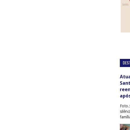
DES
Atua
San
ree
apó
Foto.
silên
famíl