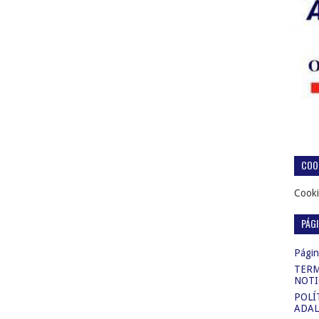
COOK
Cooki
PÁG
Página
TERM
NOTI
POLÍ
ADAL