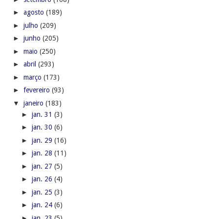
►
agosto
(189)
►
julho
(209)
►
junho
(205)
►
maio
(250)
►
abril
(293)
►
março
(173)
►
fevereiro
(93)
▼
janeiro
(183)
►
jan. 31
(3)
►
jan. 30
(6)
►
jan. 29
(16)
►
jan. 28
(11)
►
jan. 27
(5)
►
jan. 26
(4)
►
jan. 25
(3)
►
jan. 24
(6)
►
jan. 23
(5)