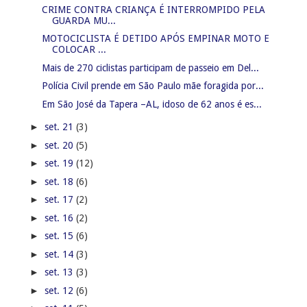
CRIME CONTRA CRIANÇA É INTERROMPIDO PELA
GUARDA MU...
MOTOCICLISTA É DETIDO APÓS EMPINAR MOTO E
COLOCAR ...
Mais de 270 ciclistas participam de passeio em Del...
Polícia Civil prende em São Paulo mãe foragida por...
Em São José da Tapera –AL, idoso de 62 anos é es...
►
set. 21
(3)
►
set. 20
(5)
►
set. 19
(12)
►
set. 18
(6)
►
set. 17
(2)
►
set. 16
(2)
►
set. 15
(6)
►
set. 14
(3)
►
set. 13
(3)
►
set. 12
(6)