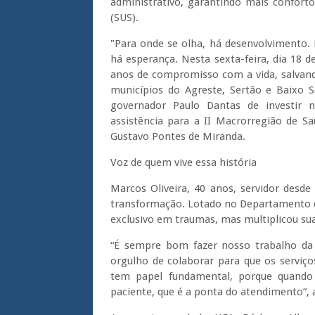
administrativo, garantindo mais confort
(SUS).
"Para onde se olha, há desenvolvimento. 
há esperança. Nesta sexta-feira, dia 18 d
anos de compromisso com a vida, salvand
municípios do Agreste, Sertão e Baixo 
governador Paulo Dantas de investir 
assistência para a II Macrorregião de Sa
Gustavo Pontes de Miranda.
Voz de quem vive essa história
Marcos Oliveira, 40 anos, servidor desd
transformação. Lotado no Departamento d
exclusivo em traumas, mas multiplicou suas
“É sempre bom fazer nosso trabalho da 
orgulho de colaborar para que os serviç
tem papel fundamental, porque quando o
paciente, que é a ponta do atendimento”, 