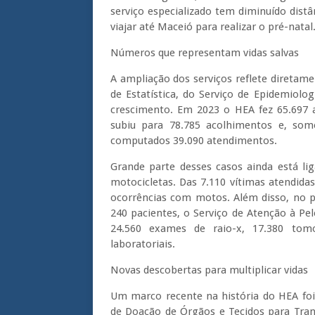
serviço especializado tem diminuído distâ
viajar até Maceió para realizar o pré-natal
Números que representam vidas salvas
A ampliação dos serviços reflete diretam
de Estatística, do Serviço de Epidemiol
crescimento. Em 2023 o HEA fez 65.697
subiu para 78.785 acolhimentos e, som
computados 39.090 atendimentos.
Grande parte desses casos ainda está li
motocicletas. Das 7.110 vítimas atendida
ocorrências com motos. Além disso, no p
240 pacientes, o Serviço de Atenção à Pel
24.560 exames de raio-x, 17.380 tomo
laboratoriais.
Novas descobertas para multiplicar vidas
Um marco recente na história do HEA foi
de Doação de Órgãos e Tecidos para Tra