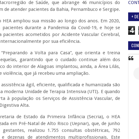
Macrorregião de Saúde, que abrange 46 municípios do
CON
ém de atender pacientes da Bahia, Pernambuco e Sergipe.
+ DE
 o HEA ampliou sua missão ao longo dos anos. Em 2020,
 pacientes durante a Pandemia da Covid-19, e hoje se
4
a pacientes acometidos por Acidente Vascular Cerebral,
internacionalmente por sua eficiência.
CON
reparando a Volta para Casa”, que orienta e treina
sequelas, garantindo que o cuidado continue além dos
o do interior de Alagoas implantou, ainda, a Área Lilás,
e violência, que já recebeu uma ampliação.
sistência ágil, eficiente, qualificada e humanizada são
a moderna Unidade de Terapia Intensiva (UTI). E quando
erta à população os Serviços de Assistência Vascular, de
igestiva Alta.
retaria de Estado da Primeira Infância (Secria), o HEA
ada em Pré-Natal de Alto Risco (Uepnar), que, de junho
estantes, realizou 1.755 consultas obstétricas, 792
s e dezenas de atendimentos multiprofissionais. Este