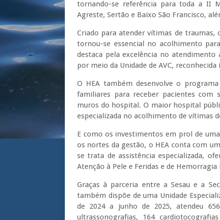
tornando-se referência para toda a II 
Agreste, Sertão e Baixo São Francisco, al
Criado para atender vítimas de traumas,
tornou-se essencial no acolhimento para
destaca pela excelência no atendimento 
por meio da Unidade de AVC, reconhecida 
O HEA também desenvolve o programa “P
familiares para receber pacientes com 
muros do hospital. O maior hospital públic
especializada no acolhimento de vítimas d
E como os investimentos em prol de uma as
os nortes da gestão, o HEA conta com um
se trata de assistência especializada, of
Atenção à Pele e Feridas e de Hemorragia D
Graças à parceria entre a Sesau e a Sec
também dispõe de uma Unidade Especializ
de 2024 a junho de 2025, atendeu 656 g
ultrassonografias, 164 cardiotocografia