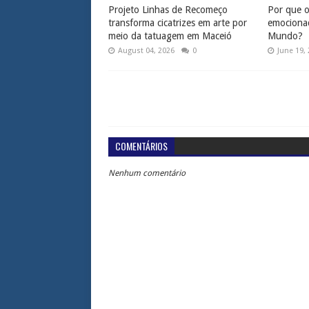
Projeto Linhas de Recomeço
Por que os
transforma cicatrizes em arte por
emociona
meio da tatuagem em Maceió
Mundo?
August 04, 2026
0
June 19,
COMENTÁRIOS
Nenhum comentário