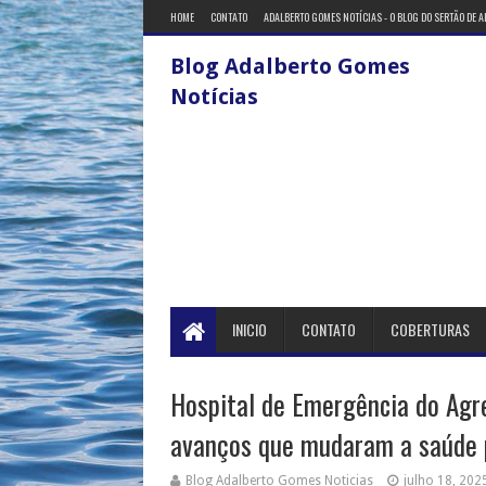
HOME
CONTATO
ADALBERTO GOMES NOTÍCIAS - O BLOG DO SERTÃO DE 
Blog Adalberto Gomes
Notícias
INICIO
CONTATO
COBERTURAS
Hospital de Emergência do Agr
avanços que mudaram a saúde p
Blog Adalberto Gomes Noticias
julho 18, 202