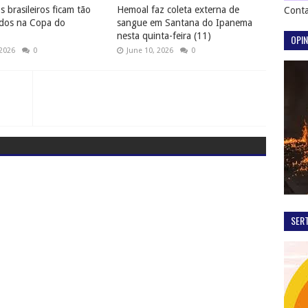
 brasileiros ficam tão
Hemoal faz coleta externa de
Conta
dos na Copa do
sangue em Santana do Ipanema
nesta quinta-feira (11)
OPIN
 2026
0
June 10, 2026
0
SER