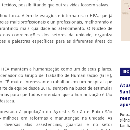
 tecidos, possibilitando que outras vidas fossem salvas.
ou força. Além de estágios e internatos, o HEA, que já
cias multiprofissionais e uniprofissionais, melhorando a
 garantindo mais qualidade ao atendimento. O Núcleo de
 das coordenações dos setores da unidade, organiza
ões e palestras específicas para as diferentes áreas do
 o HEA mantém a humanização como um de seus pilares.
DES
ordenador do Grupo de Trabalho de Humanização (GTH),
io. “É muito interessante trabalhar em um hospital que
Atua
rte da equipe desde 2016, sempre na busca de estimular
San
marias para que todos entendam que a humanização é tão
ree
destaca.
apó
 prestada à população do Agreste, Sertão e Baixo São
Foto.
 4 milhões em reformas e manutenção na unidade. As
silên
diversas alas assistenciais, guaritas e no setor
famíl