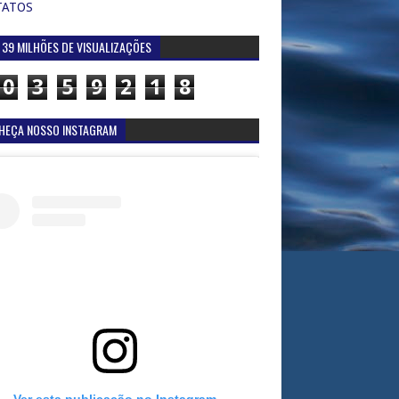
TATOS
 39 MILHÕES DE VISUALIZAÇÕES
0
3
5
9
2
1
8
HEÇA NOSSO INSTAGRAM
Ver esta publicação no Instagram