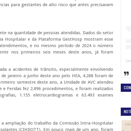
ncias para gestantes de alto risco que antes precisavam
.
ente na quantidade de pessoas atendidas. Dados do setor
ogia Hospitalar e da Plataforma GestHosp mostram esse
 atendimentos, e no mesmo período de 2024 o número
ente nos primeiros seis meses deste anos, já foram
gada a acidentes de trânsito, especialmente envolvendo
s de janeiro a junho deste ano pelo HEA, 4.288 foram de
rimeiro semestre deste ano, a Unidade de AVC atendeu
CON
e e Feridas fez 2.896 procedimentos, e foram realizados
grafias, 1.155 eletrocardiogramas e 63.493 exames
NOTÍ
 a ampliação do trabalho da Comissão Intra-Hospitalar
nsplantes (CIHDOTT). Em pouco mais de um ano, foram