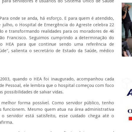
o para servidores e usuários do Sistema Único de Saúde
Para onde se anda, há esforço. E para quem é atendido,
e julho, o Hospital de Emergência do Agreste celebra 22
o e transformando realidades para os moradores de 46
São Francisco. Seguimos cumprindo a determinação do
no HEA para que continue sendo uma referência de
úde", salienta o secretário de Estado da Saúde, médico
e 2003, quando o HEA foi inaugurado, acompanhou cada
e Pessoal, ele lembra que o hospital começou com foco
 possibilidades de salvar vidas.
melhor forma possível. Como servidor público, tenho
os funcionem. Mesmo quem atua na área administrativa
 servidor está satisfeito, esse cuidado chega até o
afirma.